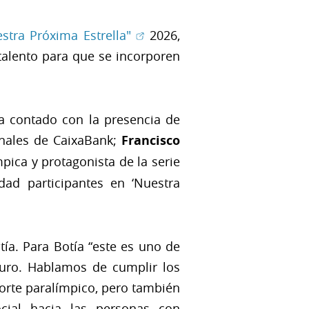
(Abrir en ventana nueva)
stra Próxima Estrella"
2026,
 talento para que se incorporen
ha contado con la presencia de
onales de CaixaBank;
Francisco
ímpica y protagonista de la serie
dad participantes en ‘Nuestra
tía. Para Botía “este es uno de
turo. Hablamos de cumplir los
orte paralímpico, pero también
cial hacia las personas con