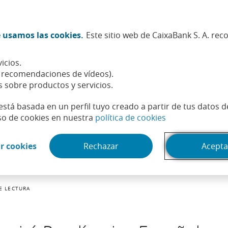
Twitter (Abrir en ventana nueva)
Facebook (Abrir en ventana n
Instagram (Abrir en venta
Linkedin (Abrir en ve
Youtube (Abrir e
Spotify (Abri
TikTok (
What
 usamos las cookies.
Este sitio web de CaixaBank S. A. re
Sostenibilidad
Accionistas e inversores
Personas
icios.
, recomendaciones de vídeos).
s sobre productos y servicios.
está basada en un perfil tuyo creado a partir de tus datos 
(Abrir en venta
so de cookies en nuestra
política de cookies
(Abrir en ventana nueva)
r cookies
Rechazar
Acepta
E LECTURA