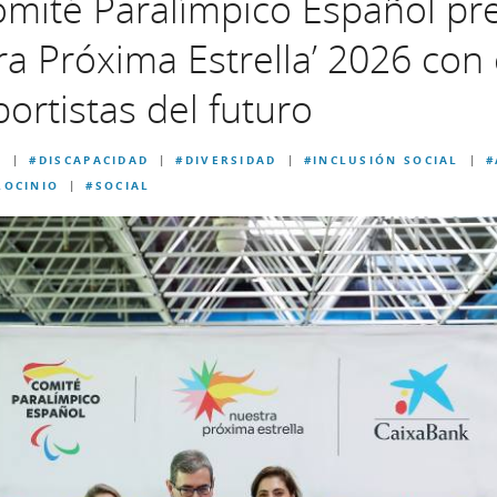
omité Paralímpico Español pr
a Próxima Estrella’ 2026 con 
ortistas del futuro
O
#DISCAPACIDAD
#DIVERSIDAD
#INCLUSIÓN SOCIAL
#
|
|
|
|
ROCINIO
#SOCIAL
|