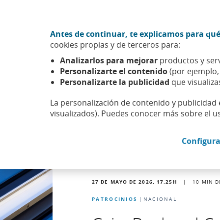
Ir al contenido central
Acción CABK (Abrir en ventana nueva)
Antes de continuar, te explicamos para qué
Sobre nosotros
cookies propias y de terceros para:
Caixabank (Ir a Inicio)
Analizarlos para mejorar
productos y serv
Actualidad
Noticias
Detalle noticia
Personalizarte el contenido
(por ejemplo
Personalizarte la publicidad
que visualiza
La personalización de contenido y publicidad 
visualizados). Puedes conocer más sobre el u
Configura
27 DE MAYO DE 2026, 17:25
H
|
10
MIN D
PATROCINIOS
NACIONAL