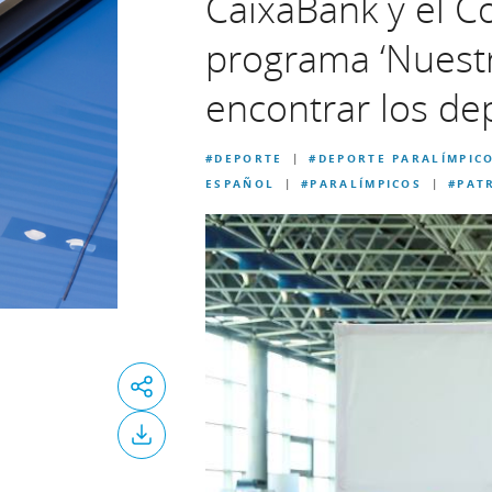
CaixaBank y el C
programa ‘Nuestr
encontrar los dep
#DEPORTE
#DEPORTE PARALÍMPIC
|
ESPAÑOL
#PARALÍMPICOS
#PAT
|
|