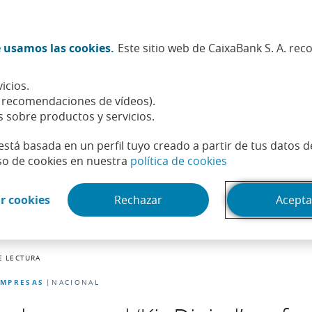
Twitter (Abrir en ventana nueva)
Facebook (Abrir en ventana n
Instagram (Abrir en venta
Linkedin (Abrir en ve
Youtube (Abrir e
Spotify (Abri
TikTok (
What
 usamos las cookies.
Este sitio web de CaixaBank S. A. re
Sostenibilidad
Accionistas e inversores
Personas
icios.
, recomendaciones de vídeos).
s sobre productos y servicios.
está basada en un perfil tuyo creado a partir de tus datos 
(Abrir en venta
so de cookies en nuestra
política de cookies
(Abrir en ventana nueva)
r cookies
Rechazar
Acepta
E LECTURA
EMPRESAS
NACIONAL