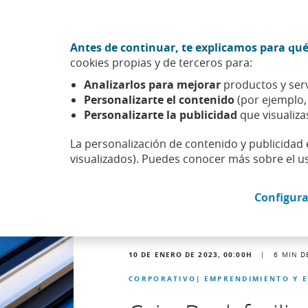
Ir al contenido central
Acción CABK (Abrir en ventana nueva)
Antes de continuar, te explicamos para qué
Sobre nosotros
cookies propias y de terceros para:
Caixabank (Ir a Inicio)
Analizarlos para mejorar
productos y serv
Actualidad
Noticias
Detalle noticia
Personalizarte el contenido
(por ejemplo
Personalizarte la publicidad
que visualiza
La personalización de contenido y publicidad 
visualizados). Puedes conocer más sobre el u
Configura
10 DE ENERO DE 2023, 00:00
H
|
6
MIN D
CORPORATIVO
EMPRENDIMIENTO Y 