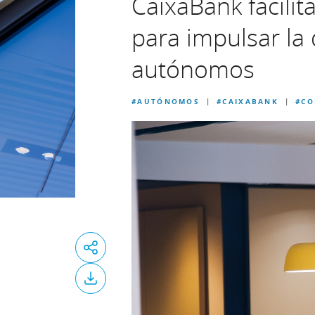
CaixaBank facilita
para impulsar la
autónomos
#AUTÓNOMOS
#CAIXABANK
#CO
|
|