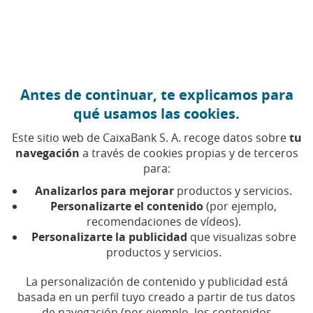
Ir al contenido central
Caixabank (Ir a Inicio)
Antes de continuar, te explicamos para
qué usamos las cookies.
Este sitio web de CaixaBank S. A. recoge datos sobre
tu
navegación
a través de cookies propias y de terceros
para:
15 DE JUNIO DE 2026, 12:35
H
|
7
MIN DE LECTURA
Analizarlos para mejorar
productos y servicios.
PATROCINIOS
NACIONAL
Personalizarte el contenido
(por ejemplo,
recomendaciones de vídeos).
Personalizarte la publicidad
que visualizas sobre
CaixaBank activa por
productos y servicios.
primera vez toda su red de
La personalización de contenido y publicidad está
pantallas en oficinas para
basada en un perfil tuyo creado a partir de tus datos
de navegación (por ejemplo, los contenidos