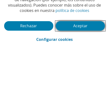
impulsar la captación de
visualizados). Puedes conocer más sobre el uso de
(Abrir en 
cookies en nuestra
política de cookies
talento paralímpico con
‘Nuestra Próxima Estrella’
Rechazar
Aceptar
#ADOP
#COMITÉ PARALÍMPICO ESPAÑOL
|
|
(Abrir en ventana 
Configurar cookies
#PARALÍMPICOS
#PATROCINIO
#SOCIAL
|
|