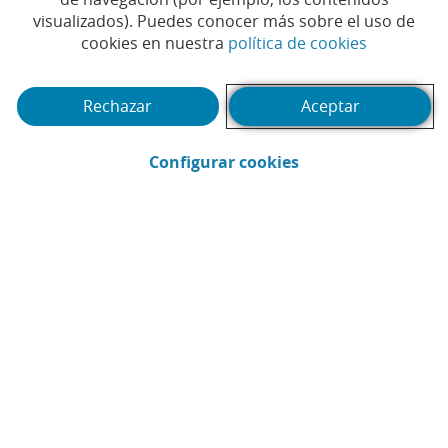
visualizados). Puedes conocer más sobre el uso de
(Abrir en 
cookies en nuestra
política de cookies
Rechazar
Aceptar
(Abrir en ventana 
Configurar cookies
Ya están aquí las vacaciones y, así como
proteges tu casa cuando te vas, es