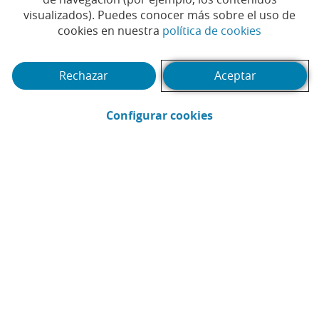
Compartir en Facebook (Abrir en ventan
Compartir en X (Abrir en ventana nu
Compartir en WhatsApp (Abrir 
Compartir en LinkedIn (Abr
Enviar por email (Abri
visualizados). Puedes conocer más sobre el uso de
(Abrir en 
cookies en nuestra
política de cookies
Rechazar
Aceptar
(Abrir calendario)
Fecha
(Abrir en ventana 
Configurar cookies
Buscar
Filtrar