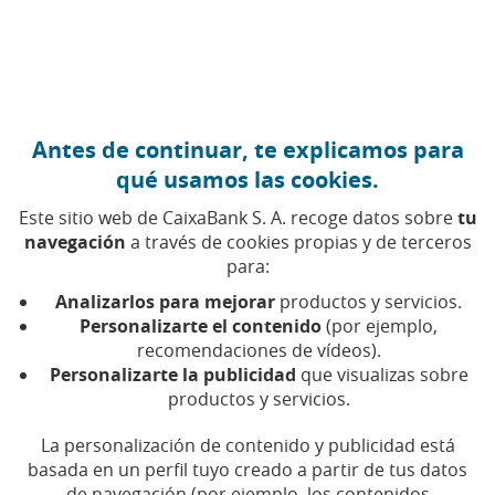
Ir al contenido central
Caixabank (Ir a Inicio)
Antes de continuar, te explicamos para
qué usamos las cookies.
Este sitio web de CaixaBank S. A. recoge datos sobre
tu
navegación
a través de cookies propias y de terceros
Literatura y
para:
Analizarlos para mejorar
productos y servicios.
narrativas
Personalizarte el contenido
(por ejemplo,
recomendaciones de vídeos).
Encuentra aquí todos los artículos, vídeos y pódcast
Personalizarte la publicidad
que visualizas sobre
productos y servicios.
sobre literatura y narrativas en CaixaBank
La personalización de contenido y publicidad está
basada en un perfil tuyo creado a partir de tus datos
de navegación (por ejemplo, los contenidos