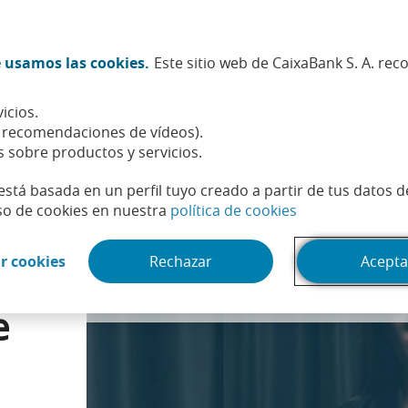
Twitter (Abrir en ventana nueva)
Facebook (Abrir en ventana n
Instagram (Abrir en venta
Linkedin (Abrir en ve
Youtube (Abrir e
Spotify (Abri
TikTok (
What
 usamos las cookies.
Este sitio web de CaixaBank S. A. re
Sostenibilidad
Accionistas e inversores
Personas
icios.
yko: innovación sostenible en la construcción
, recomendaciones de vídeos).
s sobre productos y servicios.
está basada en un perfil tuyo creado a partir de tus datos 
(Abrir en venta
so de cookies en nuestra
política de cookies
Puedes acceder al contenido de ví­deo cambiando tu configuración 
(Abrir en ventana nueva)
r cookies
Rechazar
Acepta
:
e