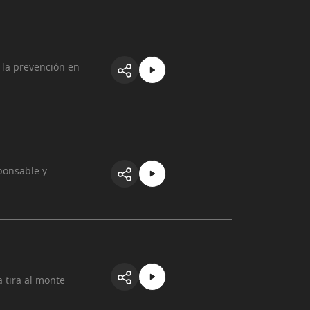
la prevención en
ponsable y
 tira al monte