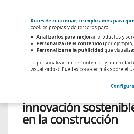
Ir al contenido central
Acción CABK (Abrir en ventana nueva)
Antes de continuar, te explicamos para qué
Sobre nosotros
cookies propias y de terceros para:
Caixabank (Ir a Inicio)
Analizarlos para mejorar
productos y serv
Esfera
Emprender
Casos de éxito
Laura Orozco y M
Personalizarte el contenido
(por ejemplo
Personalizarte la publicidad
que visualiza
La personalización de contenido y publicidad 
visualizados). Puedes conocer más sobre el u
27 NOVIEMBRE 2025
EMPRENDIMIENTO
Configura
Laura Orozco y Myko
innovación sostenibl
en la construcción