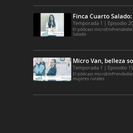
Finca Cuarto Salado:
Temporada 1 | Episodio 2
El pódcast microEmPrendedores
Salado
Micro Van, belleza s
Temporada 1 | Episodio 1
El pódcast microEmPrendedore
mujeres rurales