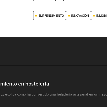
EMPRENDIMIENTO
INNOVACIÓN
INMOBI
imiento en hostelería
4
 explica cómo ha convertido una heladería artesanal en un nego