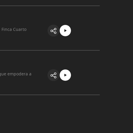
 Finca Cuarto
l que empodera a