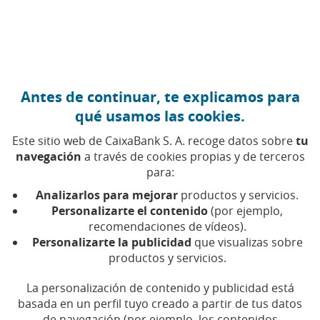
Ir al contenido central
Caixabank (Ir a Inicio)
Antes de continuar, te explicamos para
VOLUNTARIADO
qué usamos las cookies.
11 SEPTIEMBRE 2025
Este sitio web de CaixaBank S. A. recoge datos sobre
tu
navegación
a través de cookies propias y de terceros
Jóvenes y voluntariado:
para:
una unión para crear una
Analizarlos para mejorar
productos y servicios.
sociedad, presente y
Personalizarte el contenido
(por ejemplo,
recomendaciones de vídeos).
futura, más justa
Personalizarte la publicidad
que visualizas sobre
productos y servicios.
La personalización de contenido y publicidad está
basada en un perfil tuyo creado a partir de tus datos
de navegación (por ejemplo, los contenidos