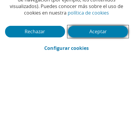
visualizados). Puedes conocer más sobre el uso de
(Abrir en 
cookies en nuestra
política de cookies
Rechazar
Aceptar
(Abrir en ventana 
Configurar cookies
Enviar por email (Abrir en ventana nue
Compartir en LinkedIn (Abrir en v
Compartir en WhatsApp (Abri
Compartir en X (Abrir en
Compartir en Facebo
LECTURAS RELACIONADAS