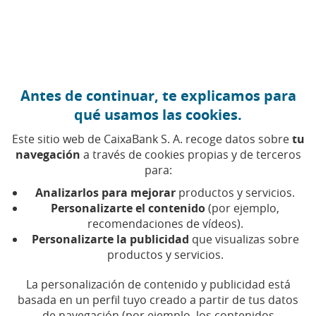
Ir al contenido central
Caixabank (Ir a Inicio)
Antes de continuar, te explicamos para
qué usamos las cookies.
Este sitio web de CaixaBank S. A. recoge datos sobre
tu
navegación
a través de cookies propias y de terceros
para:
15 DE JULIO DE 2025, 11:00
H
|
2
MIN DE LECTURA
Analizarlos para mejorar
productos y servicios.
INNOVACIÓN
PRODUCTOS FINANCIEROS
Personalizarte el contenido
(por ejemplo,
NACIONAL
recomendaciones de vídeos).
Personalizarte la publicidad
que visualizas sobre
productos y servicios.
Los clientes de CaixaBank
La personalización de contenido y publicidad está
e imagin ya pueden hacer
basada en un perfil tuyo creado a partir de tus datos
de navegación (por ejemplo, los contenidos