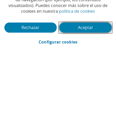
transferencias a través de
visualizados). Puedes conocer más sobre el uso de
Bizum a Italia, Portugal y
(Abrir en 
cookies en nuestra
política de cookies
Andorra
Rechazar
Aceptar
#CAIXABANK
#INNOVACIÓN
#PAGOS
|
|
|
#BIZUM
(Abrir en ventana 
Configurar cookies