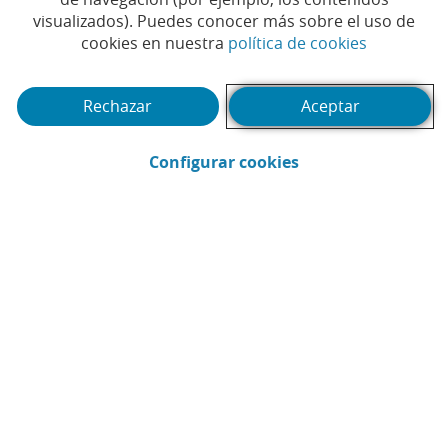
A Mujer Profesional
visualizados). Puedes conocer más sobre el uso de
Autónoma’ de CaixaBank a
(Abrir en 
cookies en nuestra
política de cookies
la mejor emprendedora de
Rechazar
Aceptar
España
(Abrir en ventana 
Configurar cookies
# LIDERAZGO
#AUTÓNOMOS
#CAIXABANK
|
|
#CALIDAD
#DIVERSIDAD
#MUJER
|
|
|
|
#PREMIO
#WENGAGE
|