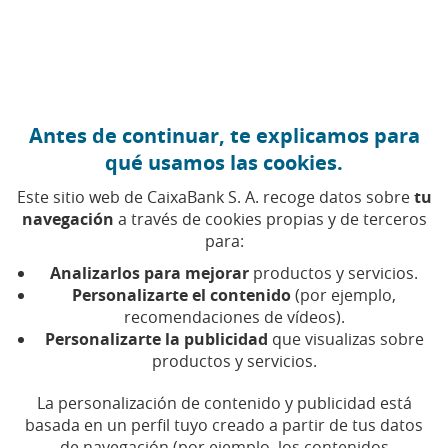
Ir al contenido central
Caixabank (Ir a Inicio)
Antes de continuar, te explicamos para
qué usamos las cookies.
Este sitio web de CaixaBank S. A. recoge datos sobre
tu
navegación
a través de cookies propias y de terceros
para:
03 DE AGOSTO DE 2023, 10:00
H
|
6
MIN DE LECTURA
Analizarlos para mejorar
productos y servicios.
CORPORATIVO
EMPRENDIMIENTO Y EMPRESAS
Personalizarte el contenido
(por ejemplo,
NACIONAL
BARCELONA
recomendaciones de vídeos).
Personalizarte la publicidad
que visualizas sobre
productos y servicios.
La navarra Elena Moreno
La personalización de contenido y publicidad está
Senosiain gana el ‘Premio
basada en un perfil tuyo creado a partir de tus datos
de navegación (por ejemplo, los contenidos