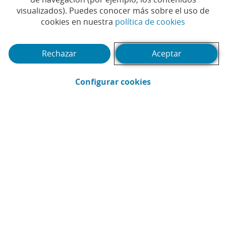
Augmented Reality (IAR)
visualizados). Puedes conocer más sobre el uso de
(Abrir en 
cookies en nuestra
política de cookies
gana la 10ª edición de los
Premios EmprendedorXXI
Rechazar
Aceptar
en Navarra
(Abrir en ventana 
Configurar cookies