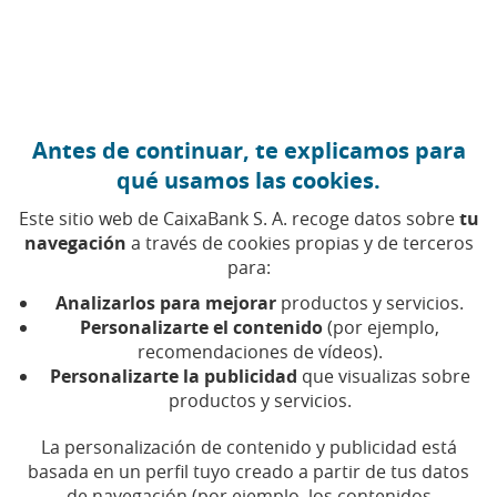
Ir al contenido central
Caixabank (Ir a Inicio)
Antes de continuar, te explicamos para
qué usamos las cookies.
Este sitio web de CaixaBank S. A. recoge datos sobre
tu
navegación
a través de cookies propias y de terceros
para:
21 DE SEPTIEMBRE DE 2016, 00:00
H
|
6
MIN DE
LECTURA
Analizarlos para mejorar
productos y servicios.
Personalizarte el contenido
(por ejemplo,
CORPORATIVO
EMPRENDIMIENTO Y EMPRESAS
recomendaciones de vídeos).
PRODUCTOS FINANCIEROS
Personalizarte la publicidad
que visualizas sobre
NAVARRA
PAMPLONA
productos y servicios.
La personalización de contenido y publicidad está
La empresa Industrial
basada en un perfil tuyo creado a partir de tus datos
de navegación (por ejemplo, los contenidos