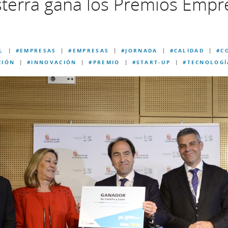
sterra gana los Premios Emp
L
#EMPRESAS
#EMPRESAS
#JORNADA
#CALIDAD
#C
|
|
|
|
|
CIÓN
#INNOVACIÓN
#PREMIO
#START-UP
#TECNOLOGÍ
|
|
|
|