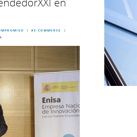
rendedorXXI en
OMPROMISO
#E-COMMERCE
|
|
A