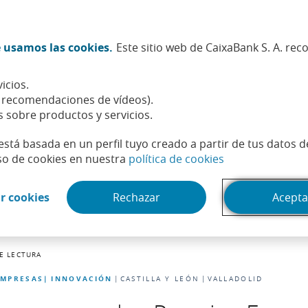
Twitter (Abrir en ventana nueva)
Facebook (Abrir en ventana n
Instagram (Abrir en venta
Linkedin (Abrir en ve
Youtube (Abrir e
Spotify (Abri
TikTok (
What
 usamos las cookies.
Este sitio web de CaixaBank S. A. re
Sostenibilidad
Accionistas e inversores
Personas
icios.
, recomendaciones de vídeos).
s sobre productos y servicios.
está basada en un perfil tuyo creado a partir de tus datos 
(Abrir en venta
so de cookies en nuestra
política de cookies
(Abrir en ventana nueva)
r cookies
Rechazar
Acepta
E LECTURA
EMPRESAS
INNOVACIÓN
CASTILLA Y LEÓN
VALLADOLID