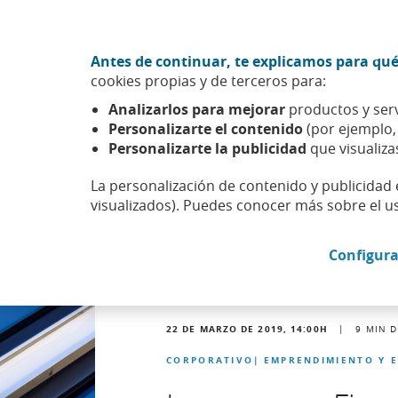
Ir al contenido central
Acción CABK (Abrir en ventana nueva)
Antes de continuar, te explicamos para qué
Sobre nosotros
cookies propias y de terceros para:
Caixabank (Ir a Inicio)
Analizarlos para mejorar
productos y serv
Actualidad
Noticias
Detalle noticia
Personalizarte el contenido
(por ejemplo
Personalizarte la publicidad
que visualiza
La personalización de contenido y publicidad 
visualizados). Puedes conocer más sobre el u
Configura
22 DE MARZO DE 2019, 14:00
H
|
9
MIN D
CORPORATIVO
EMPRENDIMIENTO Y 