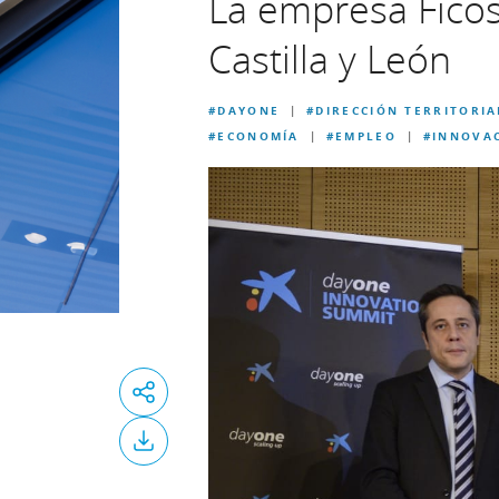
La empresa Fico
Castilla y León
#DAYONE
#DIRECCIÓN TERRITORIA
|
#ECONOMÍA
#EMPLEO
#INNOVA
|
|