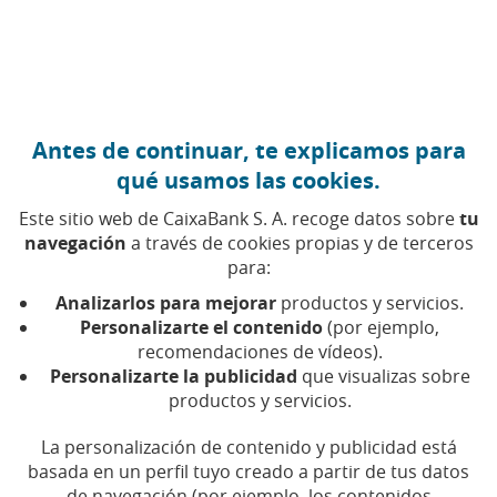
Ir al contenido central
Caixabank (Ir a Inicio)
Antes de continuar, te explicamos para
qué usamos las cookies.
Este sitio web de CaixaBank S. A. recoge datos sobre
tu
navegación
a través de cookies propias y de terceros
para:
11 DE JUNIO DE 2014, 00:00
H
|
4
MIN DE LECTURA
Analizarlos para mejorar
productos y servicios.
CORPORATIVO
EMPRENDIMIENTO Y EMPRESAS
Personalizarte el contenido
(por ejemplo,
PRODUCTOS FINANCIEROS
recomendaciones de vídeos).
CASTILLA-LA MANCHA
TOLEDO
Personalizarte la publicidad
que visualizas sobre
productos y servicios.
La empresa Bagno P2P
La personalización de contenido y publicidad está
basada en un perfil tuyo creado a partir de tus datos
gana la edición 2014 de
de navegación (por ejemplo, los contenidos