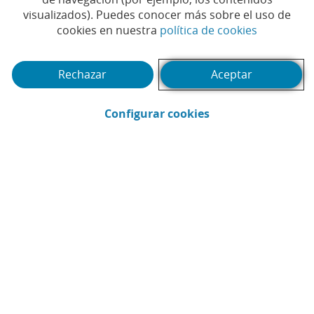
visualizados). Puedes conocer más sobre el uso de
los Premios
(Abrir en 
cookies en nuestra
política de cookies
EmprendedorXXI en
Castilla-La Mancha
Rechazar
Aceptar
(Abrir en ventana 
Configurar cookies