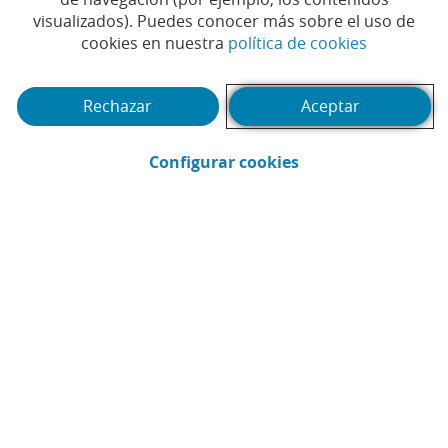
innovadoras aplicaciones
visualizados). Puedes conocer más sobre el uso de
cuánticas para el sector
(Abrir en 
cookies en nuestra
política de cookies
financiero
Rechazar
Aceptar
#FINANCIACIÓN
#INNOVACIÓN
|
(Abrir en ventana 
Configurar cookies