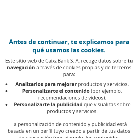
Ir al contenido central
Caixabank (Ir a Inicio)
Antes de continuar, te explicamos para
qué usamos las cookies.
Este sitio web de CaixaBank S. A. recoge datos sobre
tu
navegación
a través de cookies propias y de terceros
para:
03 DE MARZO DE 2022, 00:00
H
|
8
MIN DE LECTURA
Analizarlos para mejorar
productos y servicios.
INNOVACIÓN
Personalizarte el contenido
(por ejemplo,
INTERNACIONAL
VALENCIA, BURNABY (CANADÁ)
recomendaciones de vídeos).
Personalizarte la publicidad
que visualizas sobre
productos y servicios.
Grupo CaixaBank y D-
La personalización de contenido y publicidad está
Wave colaboran en
basada en un perfil tuyo creado a partir de tus datos
de navegación (por ejemplo, los contenidos