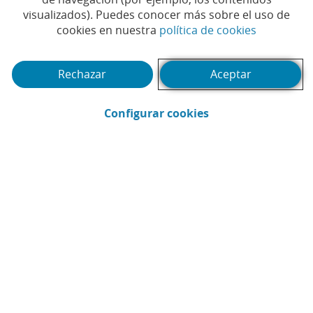
visualizados). Puedes conocer más sobre el uso de
hacia el crecimiento
(Abrir en 
cookies en nuestra
política de cookies
sostenible
Rechazar
Aceptar
(Abrir en ventana 
Configurar cookies