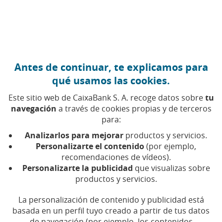
Ir al contenido central
Caixabank (Ir a Inicio)
Antes de continuar, te explicamos para
qué usamos las cookies.
Este sitio web de CaixaBank S. A. recoge datos sobre
tu
navegación
a través de cookies propias y de terceros
para:
01 DE JULIO DE 2024, 00:00
H
|
9
MIN DE LECTURA
Analizarlos para mejorar
productos y servicios.
CORPORATIVO
PRODUCTOS FINANCIEROS
Personalizarte el contenido
(por ejemplo,
SOSTENIBILIDAD
recomendaciones de vídeos).
NACIONAL
Personalizarte la publicidad
que visualizas sobre
productos y servicios.
Financiación de la cadena
La personalización de contenido y publicidad está
basada en un perfil tuyo creado a partir de tus datos
de suministro: un camino
de navegación (por ejemplo, los contenidos