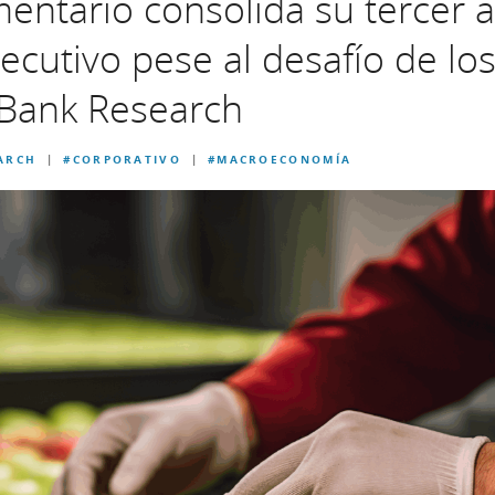
mentario consolida su tercer 
ecutivo pese al desafío de los
aBank Research
ARCH
#CORPORATIVO
#MACROECONOMÍA
|
|