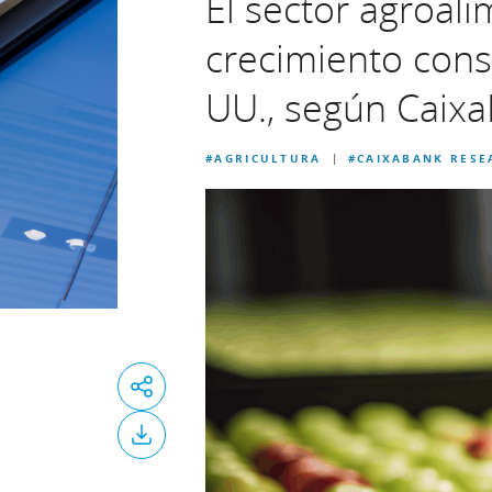
El sector agroali
crecimiento cons
UU., según Caix
#AGRICULTURA
#CAIXABANK RESE
|