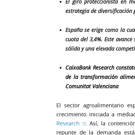
El giro proteccionista en 
estrategia de diversificación
España se erige como la cua
cuota del 3,4%. Este avance 
sólida y una elevada competi
CaixaBank Research constata 
de la transformación alimen
Comunitat Valenciana
El sector agroalimentario 
crecimiento iniciada a medi
(Abrir en ventana nu
Research
. Así, la contenci
repunte de la demanda está