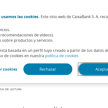
Twitter (Abrir en ventana nueva)
Facebook (Abrir en ventana n
Instagram (Abrir en venta
Linkedin (Abrir en ve
Youtube (Abrir e
Spotify (Abri
TikTok (
What
 usamos las cookies.
Este sitio web de CaixaBank S. A. re
Sostenibilidad
Accionistas e inversores
Personas
icios.
, recomendaciones de vídeos).
s sobre productos y servicios.
está basada en un perfil tuyo creado a partir de tus datos 
(Abrir en venta
so de cookies en nuestra
política de cookies
(Abrir en ventana nueva)
r cookies
Rechazar
Acepta
MIN DE LECTURA