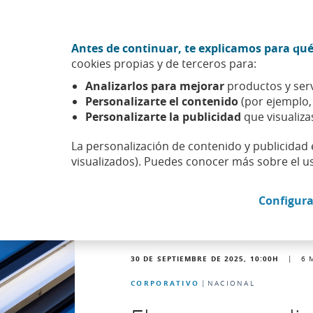
Ir al contenido central
Acción CABK (Abrir en ventana nueva)
Antes de continuar, te explicamos para qué
Sobre nosotros
cookies propias y de terceros para:
Caixabank (Ir a Inicio)
Analizarlos para mejorar
productos y serv
Actualidad
Noticias
Detalle noticia
Personalizarte el contenido
(por ejemplo
Personalizarte la publicidad
que visualiza
La personalización de contenido y publicidad 
visualizados). Puedes conocer más sobre el u
Configura
30 DE SEPTIEMBRE DE 2025, 10:00
H
|
6
CORPORATIVO
NACIONAL