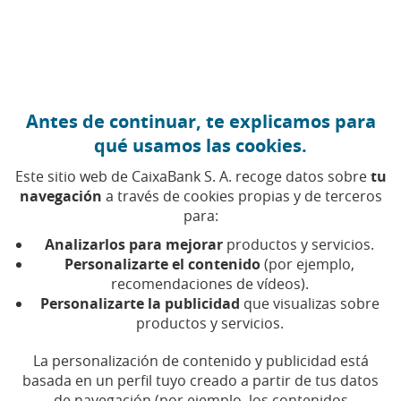
Ir al contenido central
Caixabank (Ir a Inicio)
Antes de continuar, te explicamos para
qué usamos las cookies.
Este sitio web de CaixaBank S. A. recoge datos sobre
tu
navegación
a través de cookies propias y de terceros
para:
21 DE NOVIEMBRE DE 2024, 10:00
H
|
5
MIN DE
LECTURA
Analizarlos para mejorar
productos y servicios.
Personalizarte el contenido
(por ejemplo,
INNOVACIÓN
NACIONAL
recomendaciones de vídeos).
Personalizarte la publicidad
que visualizas sobre
productos y servicios.
Consejos para realizar
La personalización de contenido y publicidad está
compras seguras durante
basada en un perfil tuyo creado a partir de tus datos
de navegación (por ejemplo, los contenidos