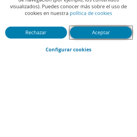
el Black Friday
visualizados). Puedes conocer más sobre el uso de
(Abrir en 
cookies en nuestra
política de cookies
#CAIXABANK
#DIGITAL
#SEGURIDAD
|
|
Rechazar
Aceptar
(Abrir en ventana 
Configurar cookies
Exterior Edificio corporativo Barcelona