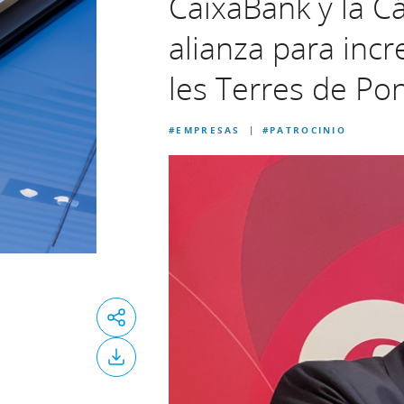
CaixaBank y la C
alianza para inc
les Terres de Po
#EMPRESAS
#PATROCINIO
|