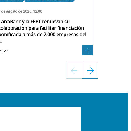
 de agosto de 2026, 12:00
31 de julio de 
CaixaBank y la FEBT renuevan su
CaixaBank d
colaboración para facilitar financiación
localidades
bonificada a más de 2.000 empresas del
de Ávila par
..
ALMA