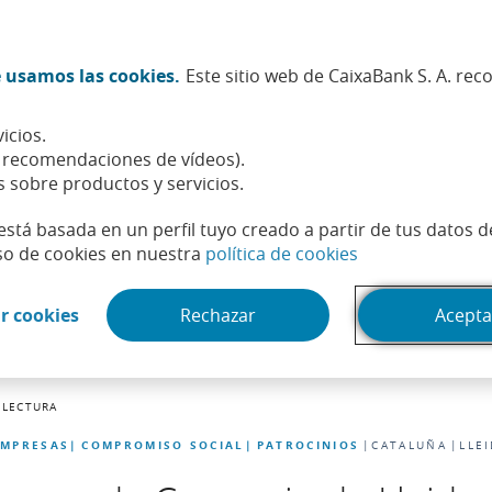
Twitter (Abrir en ventana nueva)
Facebook (Abrir en ventana n
Instagram (Abrir en venta
Linkedin (Abrir en ve
Youtube (Abrir e
Spotify (Abri
TikTok (
What
 usamos las cookies.
Este sitio web de CaixaBank S. A. re
Sostenibilidad
Accionistas e inversores
Personas
icios.
, recomendaciones de vídeos).
s sobre productos y servicios.
está basada en un perfil tuyo creado a partir de tus datos 
(Abrir en venta
so de cookies en nuestra
política de cookies
(Abrir en ventana nueva)
r cookies
Rechazar
Acepta
 LECTURA
EMPRESAS
COMPROMISO SOCIAL
PATROCINIOS
CATALUÑA
LLE