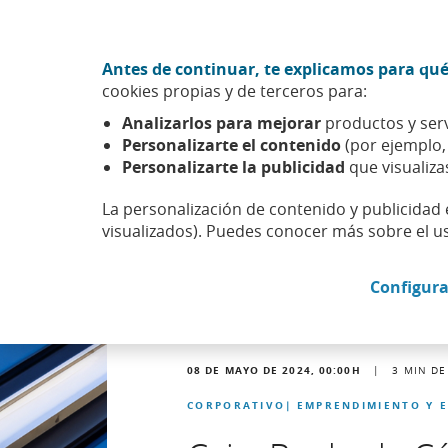
Ir al contenido central
Acción CABK (Abrir en ventana nueva)
Antes de continuar, te explicamos para qué
Sobre nosotros
cookies propias y de terceros para:
Caixabank (Ir a Inicio)
Analizarlos para mejorar
productos y serv
Actualidad
Noticias
Detalle noticia
Personalizarte el contenido
(por ejemplo
Personalizarte la publicidad
que visualiza
La personalización de contenido y publicidad 
visualizados). Puedes conocer más sobre el u
Configura
08 DE MAYO DE 2024, 00:00
H
|
3
MIN DE
CORPORATIVO
EMPRENDIMIENTO Y 