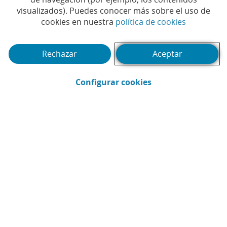
capta un total de 1.000
visualizados). Puedes conocer más sobre el uso de
millones de dólares
(Abrir en 
cookies en nuestra
política de cookies
australianos en dos
Rechazar
Aceptar
tramos de bonos Senior-
Preferred
(Abrir en ventana 
Configurar cookies
#BANCA INTERNACIONAL
#BONO SENIOR
|
|
#RELACIÓN CON INVERSORES