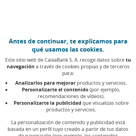
Ir al contenido central
Caixabank (Ir a Inicio)
Antes de continuar, te explicamos para
qué usamos las cookies.
Este sitio web de CaixaBank S. A. recoge datos sobre
tu
navegación
a través de cookies propias y de terceros
para:
14 DE MAYO DE 2026, 16:00
H
|
3
MIN DE LECTURA
Analizarlos para mejorar
productos y servicios.
CORPORATIVO
PRODUCTOS FINANCIEROS
Personalizarte el contenido
(por ejemplo,
NACIONAL
recomendaciones de vídeos).
Personalizarte la publicidad
que visualizas sobre
productos y servicios.
CaixaBank se estrena en el
La personalización de contenido y publicidad está
mercado australiano y
basada en un perfil tuyo creado a partir de tus datos
de navegación (por ejemplo, los contenidos