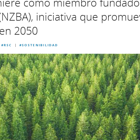
hiere como miembro fundador
(NZBA), iniciativa que promue
 en 2050
#RSC
#SOSTENIBILIDAD
|
|