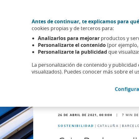
Ir al contenido central
Acción CABK (Abrir en ventana nueva)
Antes de continuar, te explicamos para qué
Sobre nosotros
cookies propias y de terceros para:
Caixabank (Ir a Inicio)
Analizarlos para mejorar
productos y serv
Actualidad
Noticias
Detalle noticia
Personalizarte el contenido
(por ejemplo
Personalizarte la publicidad
que visualiza
La personalización de contenido y publicidad 
visualizados). Puedes conocer más sobre el u
Configura
26 DE ABRIL DE 2021, 00:00
H
|
7
MIN DE
SOSTENIBILIDAD
CATALUÑA
BARCEL