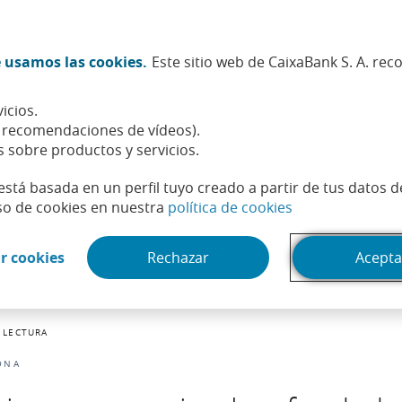
Twitter (Abrir en ventana nueva)
Facebook (Abrir en ventana n
Instagram (Abrir en venta
Linkedin (Abrir en ve
Youtube (Abrir e
Spotify (Abri
TikTok (
What
 usamos las cookies.
Este sitio web de CaixaBank S. A. re
Sostenibilidad
Accionistas e inversores
Personas
icios.
, recomendaciones de vídeos).
s sobre productos y servicios.
está basada en un perfil tuyo creado a partir de tus datos 
(Abrir en venta
so de cookies en nuestra
política de cookies
(Abrir en ventana nueva)
r cookies
Rechazar
Acepta
 LECTURA
ONA