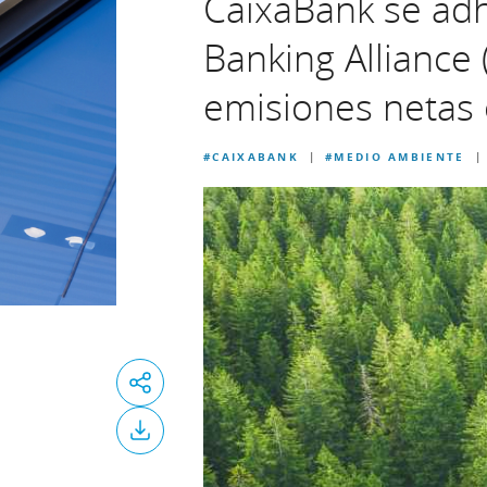
CaixaBank se ad
Banking Alliance 
emisiones netas
#CAIXABANK
#MEDIO AMBIENTE
|