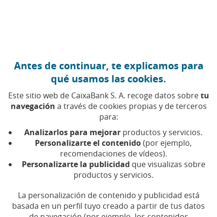
Ir al contenido central
Caixabank (Ir a Inicio)
Antes de continuar, te explicamos para
qué usamos las cookies.
Este sitio web de CaixaBank S. A. recoge datos sobre
tu
navegación
a través de cookies propias y de terceros
para:
26 DE ABRIL DE 2021, 00:00
H
|
7
MIN DE LECTURA
Analizarlos para mejorar
productos y servicios.
SOSTENIBILIDAD
CATALUÑA
BARCELONA
Personalizarte el contenido
(por ejemplo,
recomendaciones de vídeos).
Personalizarte la publicidad
que visualizas sobre
CaixaBank se adhiere
productos y servicios.
como miembro fundador
La personalización de contenido y publicidad está
a Net Zero Banking
basada en un perfil tuyo creado a partir de tus datos
de navegación (por ejemplo, los contenidos