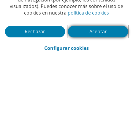
Alliance (NZBA), iniciativa
visualizados). Puedes conocer más sobre el uso de
(Abrir en 
cookies en nuestra
política de cookies
que promueve las cero
emisiones netas en 2050
Rechazar
Aceptar
#CAIXABANK
#MEDIO AMBIENTE
#RSC
|
|
|
(Abrir en ventana 
Configurar cookies
#SOSTENIBILIDAD