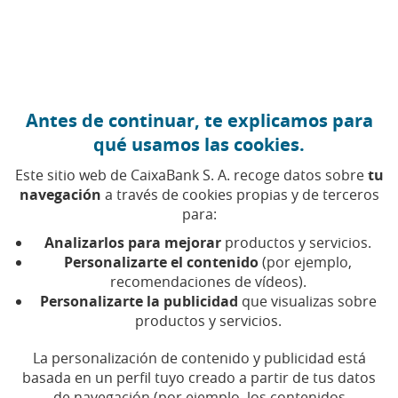
Ir al contenido central
Caixabank (Ir a Inicio)
Antes de continuar, te explicamos para
qué usamos las cookies.
Este sitio web de CaixaBank S. A. recoge datos sobre
tu
navegación
a través de cookies propias y de terceros
para:
28 DE MARZO DE 2025, 10:00
H
|
5
MIN DE LECTURA
Analizarlos para mejorar
productos y servicios.
PRODUCTOS FINANCIEROS
NACIONAL
Personalizarte el contenido
(por ejemplo,
recomendaciones de vídeos).
Personalizarte la publicidad
que visualizas sobre
CaixaBank reelegida como
productos y servicios.
‘Mejor Entidad de Banca
La personalización de contenido y publicidad está
Privada en España’ por
basada en un perfil tuyo creado a partir de tus datos
de navegación (por ejemplo, los contenidos