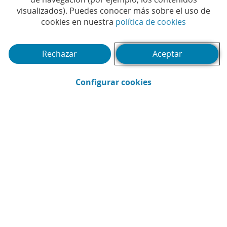
Euromoney
visualizados). Puedes conocer más sobre el uso de
(Abrir en 
cookies en nuestra
política de cookies
#BANCA PRIVADA
#PREMIO
#PREMIOS
|
|
|
#RECONOCIMIENTO
Rechazar
Aceptar
(Abrir en ventana 
Configurar cookies