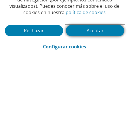
mundiales en la lucha
visualizados). Puedes conocer más sobre el uso de
contra el cambio climático
(Abrir en 
cookies en nuestra
política de cookies
por la organización CDP
Rechazar
Aceptar
(Abrir en ventana 
Configurar cookies