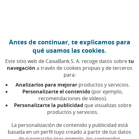
Ir al contenido central
Caixabank (Ir a Inicio)
Antes de continuar, te explicamos para
qué usamos las cookies.
Este sitio web de CaixaBank S. A. recoge datos sobre
tu
navegación
a través de cookies propias y de terceros
para:
25 DE OCTUBRE DE 2016, 00:00
H
|
3
MIN DE LECTURA
Analizarlos para mejorar
productos y servicios.
CORPORATIVO
EMPRENDIMIENTO Y EMPRESAS
Personalizarte el contenido
(por ejemplo,
CATALUÑA
BARCELONA
recomendaciones de vídeos).
Personalizarte la publicidad
que visualizas sobre
productos y servicios.
CaixaBank, reconocida
La personalización de contenido y publicidad está
entre las empresas líderes
basada en un perfil tuyo creado a partir de tus datos
de navegación (por ejemplo, los contenidos