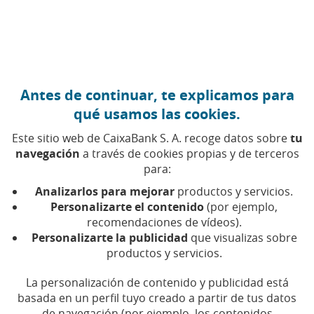
Ir al contenido central
Caixabank (Ir a Inicio)
Antes de continuar, te explicamos para
qué usamos las cookies.
Este sitio web de CaixaBank S. A. recoge datos sobre
tu
navegación
a través de cookies propias y de terceros
para:
30 DE OCTUBRE DE 2024, 00:00
H
|
4
MIN DE LECTURA
Analizarlos para mejorar
productos y servicios.
CORPORATIVO
SOSTENIBILIDAD
COMPROMISO
Personalizarte el contenido
(por ejemplo,
SOCIAL
recomendaciones de vídeos).
NACIONAL
Personalizarte la publicidad
que visualizas sobre
productos y servicios.
CaixaBank pone en
La personalización de contenido y publicidad está
basada en un perfil tuyo creado a partir de tus datos
marcha un plan de
de navegación (por ejemplo, los contenidos