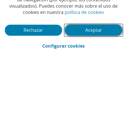
visualizados). Puedes conocer más sobre el uso de
medidas de apoyo para los
(Abrir en 
cookies en nuestra
política de cookies
afectados por el temporal
en la Comunitat
Rechazar
Aceptar
Valenciana, Castilla La
(Abrir en ventana 
Configurar cookies
Mancha y Andalucía
#CAIXABANK
#FINANCIACIÓN
|