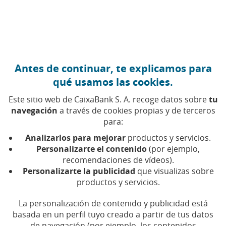
Ir al contenido central
Caixabank (Ir a Inicio)
Antes de continuar, te explicamos para
qué usamos las cookies.
Este sitio web de CaixaBank S. A. recoge datos sobre
tu
navegación
a través de cookies propias y de terceros
para:
07 DE ABRIL DE 2025, 10:30
H
|
5
MIN DE LECTURA
Analizarlos para mejorar
productos y servicios.
CORPORATIVO
PRODUCTOS FINANCIEROS
Personalizarte el contenido
(por ejemplo,
NAVARRA
recomendaciones de vídeos).
Personalizarte la publicidad
que visualizas sobre
productos y servicios.
CaixaBank impulsa la
La personalización de contenido y publicidad está
internacionalización de las
basada en un perfil tuyo creado a partir de tus datos
de navegación (por ejemplo, los contenidos