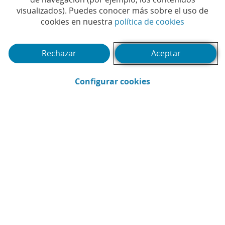
empresas navarras con su
visualizados). Puedes conocer más sobre el uso de
jornada ‘Puerta al Exterior’
(Abrir en 
cookies en nuestra
política de cookies
Rechazar
Aceptar
(Abrir en ventana 
Configurar cookies