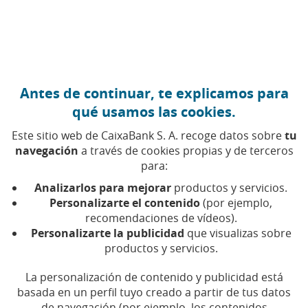
Ir al contenido central
Caixabank (Ir a Inicio)
Antes de continuar, te explicamos para
qué usamos las cookies.
Este sitio web de CaixaBank S. A. recoge datos sobre
tu
navegación
a través de cookies propias y de terceros
para:
09 DE ABRIL DE 2024, 09:00
H
|
3
MIN DE LECTURA
Analizarlos para mejorar
productos y servicios.
CORPORATIVO
PRODUCTOS FINANCIEROS
Personalizarte el contenido
(por ejemplo,
SOSTENIBILIDAD
recomendaciones de vídeos).
NACIONAL
Personalizarte la publicidad
que visualizas sobre
productos y servicios.
CaixaBank financia con un
La personalización de contenido y publicidad está
basada en un perfil tuyo creado a partir de tus datos
préstamo verde a BaSID, el
de navegación (por ejemplo, los contenidos