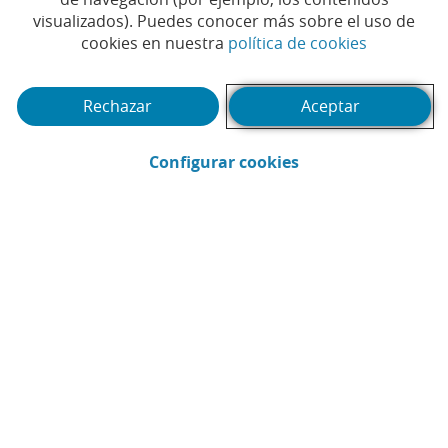
visualizados). Puedes conocer más sobre el uso de
primer hub privado
(Abrir en 
cookies en nuestra
política de cookies
científico y de innovación
de Barcelona
Rechazar
Aceptar
#PRÉSTAMOS VERDES
(Abrir en ventana 
Configurar cookies