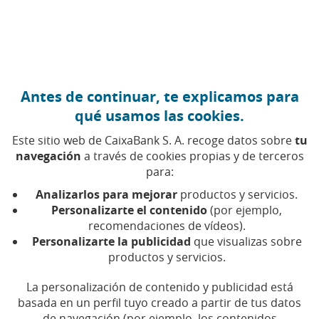
Ir al contenido central
Caixabank (Ir a Inicio)
Antes de continuar, te explicamos para
qué usamos las cookies.
Este sitio web de CaixaBank S. A. recoge datos sobre
tu
navegación
a través de cookies propias y de terceros
para:
05 DE NOVIEMBRE DE 2024, 00:00
H
|
5
MIN DE
LECTURA
Analizarlos para mejorar
productos y servicios.
Personalizarte el contenido
(por ejemplo,
CORPORATIVO
COMPROMISO SOCIAL
NACIONAL
recomendaciones de vídeos).
Personalizarte la publicidad
que visualizas sobre
productos y servicios.
CaixaBank empieza a
La personalización de contenido y publicidad está
aplicar desde mañana las
basada en un perfil tuyo creado a partir de tus datos
de navegación (por ejemplo, los contenidos