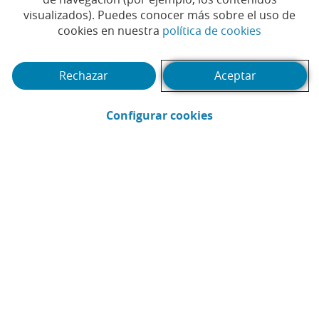
ayudas a los afectados por
visualizados). Puedes conocer más sobre el uso de
la DANA
(Abrir en 
cookies en nuestra
política de cookies
#AYUDAS
#BANCA RESPONSABLE
|
|
Rechazar
Aceptar
#COMPROMISO SOCIAL
(Abrir en ventana 
Configurar cookies