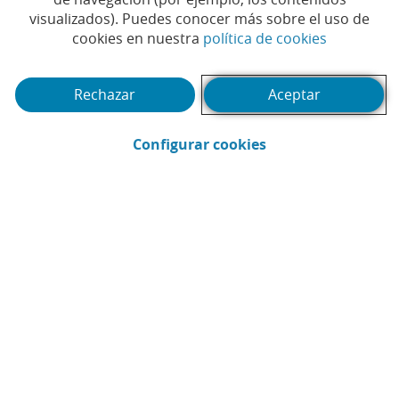
visualizados). Puedes conocer más sobre el uso de
sujeta a Mifid II y lanza un
(Abrir en 
cookies en nuestra
política de cookies
plan para formar en
asesoramiento financiero
Rechazar
Aceptar
a todos los empleados de
(Abrir en ventana 
Configurar cookies
la red comercial
#FORMACIÓN
#ASESORAMIENTO
#BANCA
|
|
PRIVADA
#BANCA DE EMPRESAS
#CLIENTES
|
|