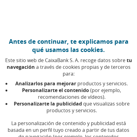
Ir al contenido central
Caixabank (Ir a Inicio)
Antes de continuar, te explicamos para
qué usamos las cookies.
Este sitio web de CaixaBank S. A. recoge datos sobre
tu
navegación
a través de cookies propias y de terceros
para:
24 DE ENERO DE 2018, 01:30
H
|
4
MIN DE LECTURA
Analizarlos para mejorar
productos y servicios.
CORPORATIVO
PRODUCTOS FINANCIEROS
Personalizarte el contenido
(por ejemplo,
SOSTENIBILIDAD
recomendaciones de vídeos).
NACIONAL
BARCELONA
Personalizarte la publicidad
que visualizas sobre
productos y servicios.
CaixaBank completa la
La personalización de contenido y publicidad está
basada en un perfil tuyo creado a partir de tus datos
certificación de la plantilla
de navegación (por ejemplo, los contenidos