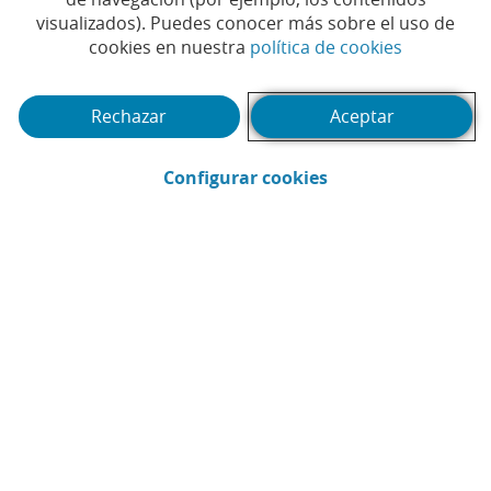
millones de clientes
visualizados). Puedes conocer más sobre el uso de
digitales
(Abrir en 
cookies en nuestra
política de cookies
##CONTIGOMÁSQUENUNCA
#BANCA MÓVIL
|
|
Rechazar
Aceptar
#BANCA ONLINE
#CAIXABANK NOW
|
|
#CAIXABANK NOW APP
#CLIENTES
|
|
(Abrir en ventana 
Configurar cookies
#DIGITALIZACIÓN
#NUEVAS TECNOLOGÍAS
|
|
#TECNOLOGÍA