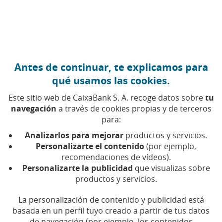
Ir al contenido central
Caixabank (Ir a Inicio)
Antes de continuar, te explicamos para
qué usamos las cookies.
Este sitio web de CaixaBank S. A. recoge datos sobre
tu
navegación
a través de cookies propias y de terceros
para:
14 DE JULIO DE 2020, 00:00
H
|
3
MIN DE LECTURA
Analizarlos para mejorar
productos y servicios.
INNOVACIÓN
PRODUCTOS FINANCIEROS
Personalizarte el contenido
(por ejemplo,
NACIONAL
BARCELONA
recomendaciones de vídeos).
Personalizarte la publicidad
que visualizas sobre
productos y servicios.
CaixaBank alcanza un
La personalización de contenido y publicidad está
récord histórico con 7
basada en un perfil tuyo creado a partir de tus datos
de navegación (por ejemplo, los contenidos