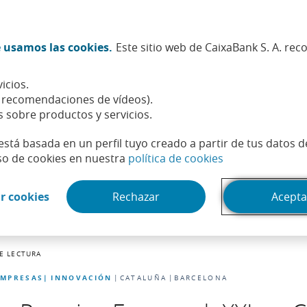
Twitter (Abrir en ventana nueva)
Facebook (Abrir en ventana n
Instagram (Abrir en venta
Linkedin (Abrir en ve
Youtube (Abrir e
Spotify (Abri
TikTok (
What
 usamos las cookies.
Este sitio web de CaixaBank S. A. re
Sostenibilidad
Accionistas e inversores
Personas
icios.
, recomendaciones de vídeos).
s sobre productos y servicios.
está basada en un perfil tuyo creado a partir de tus datos 
(Abrir en venta
so de cookies en nuestra
política de cookies
(Abrir en ventana nueva)
r cookies
Rechazar
Acepta
E LECTURA
EMPRESAS
INNOVACIÓN
CATALUÑA
BARCELONA