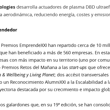
ologies
desarrolla actuadores de plasma DBD ultraefi
 la aerodinámica, reduciendo energía, costes y emisio
endedor
s Premios EmprendeXXI han repartido cerca de 10 mil
ue han beneficiado a más de 560 empresas. En esta 
esas con más impacto en su territorio (uno por com
o Premios Retos del Mañana a las
start-ups
que ofrece
& Wellbeing y Living Planet
; dos accésit transversale
mo un Reconocimiento AlumniXXI a la Escalabilidad a
ectoria destacada por su crecimiento e impacto glob
e los galardones que, en su 19ª edición, se han conso