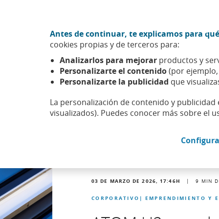
Ir al contenido central
Acción CABK (Abrir en ventana nueva)
Antes de continuar, te explicamos para qué
Sobre nosotros
cookies propias y de terceros para:
Caixabank (Ir a Inicio)
Analizarlos para mejorar
productos y serv
Actualidad
Noticias
Detalle noticia
Personalizarte el contenido
(por ejemplo
Personalizarte la publicidad
que visualiza
La personalización de contenido y publicidad 
visualizados). Puedes conocer más sobre el u
Configura
03 DE MARZO DE 2026, 17:46
H
|
9
MIN D
CORPORATIVO
EMPRENDIMIENTO Y 