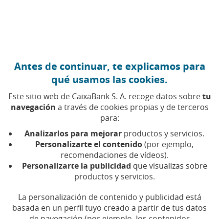
Ir al contenido central
Caixabank (Ir a Inicio)
Antes de continuar, te explicamos para
qué usamos las cookies.
Este sitio web de CaixaBank S. A. recoge datos sobre
tu
navegación
a través de cookies propias y de terceros
para:
20 DE ENERO DE 2025, 00:00
H
|
6
MIN DE LECTURA
Analizarlos para mejorar
productos y servicios.
PRODUCTOS FINANCIEROS
COMPROMISO
Personalizarte el contenido
(por ejemplo,
SOCIAL
recomendaciones de vídeos).
NACIONAL
Personalizarte la publicidad
que visualizas sobre
productos y servicios.
AgroBank financia al
La personalización de contenido y publicidad está
basada en un perfil tuyo creado a partir de tus datos
sector agroalimentario con
de navegación (por ejemplo, los contenidos