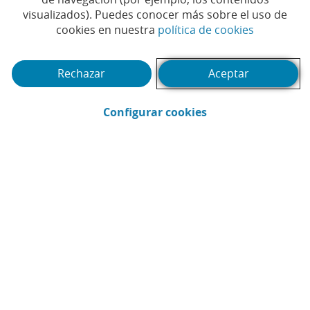
visualizados). Puedes conocer más sobre el uso de
33.548 millones de euros
(Abrir en 
cookies en nuestra
política de cookies
en 2024, un 18% más
respecto a 2023
Rechazar
Aceptar
#AGRICULTURA
#AGROBANK
|
|
(Abrir en ventana 
Configurar cookies
#FINANCIACIÓN
#SOCIAL
|