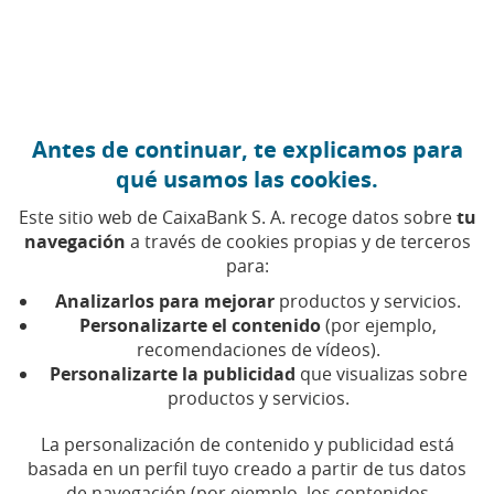
Ir al contenido central
Caixabank (Ir a Inicio)
Gobierno corporativo y política de remuneraciones
Antes de continuar, te explicamos para
qué usamos las cookies.
Documentación fusión
Este sitio web de CaixaBank S. A. recoge datos sobre
tu
navegación
a través de cookies propias y de terceros
CaixaBank y Bankia
para:
(artículo 39 Ley 3/2009)
Analizarlos para mejorar
productos y servicios.
Personalizarte el contenido
(por ejemplo,
recomendaciones de vídeos).
Cuentas anuales individuales y
Personalizarte la publicidad
que visualizas sobre
productos y servicios.
consolidadas e informes de gestión de
los tres últimos ejercicios de CaixaBank y
La personalización de contenido y publicidad está
de Bankia, junto con los
basada en un perfil tuyo creado a partir de tus datos
correspondientes informes de auditoría
de navegación (por ejemplo, los contenidos