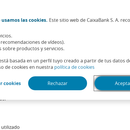
Twitter (Abrir en ventana nueva)
Facebook (Abrir en ventana n
Instagram (Abrir en venta
Linkedin (Abrir en ve
Youtube (Abrir e
Spotify (Abri
TikTok (
What
 usamos las cookies.
Este sitio web de CaixaBank S. A. re
Sostenibilidad
Accionistas e inversores
Personas
icios.
, recomendaciones de vídeos).
s sobre productos y servicios.
está basada en un perfil tuyo creado a partir de tus datos 
(Abrir en venta
so de cookies en nuestra
política de cookies
(Abrir en ventana nueva)
r cookies
Rechazar
Acepta
 obtenida y los recursos utilizados para obtener dicha produ
rabajo o capital utilizado), entendiendo por eficiencia el 
os.
utilizado