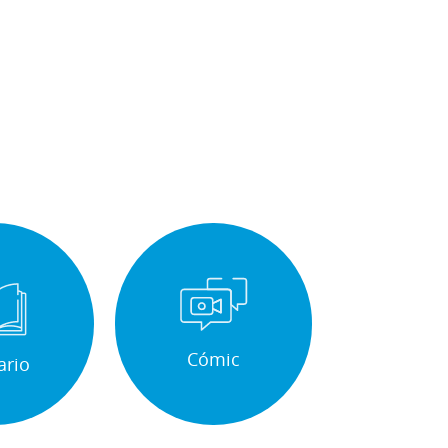
Cómic
ario