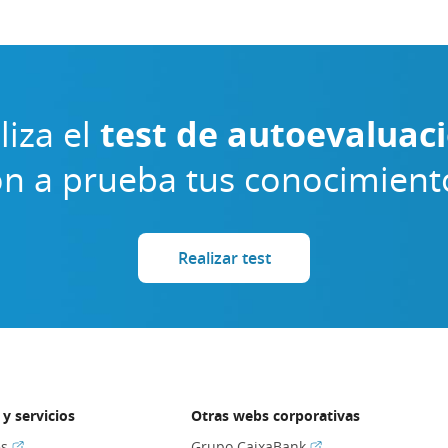
liza el
test de autoevaluac
n a prueba tus conocimient
Realizar test
y servicios
Otras webs corporativas
(Abrir en ventana nueva)
(Abrir en ventana nu
es
Grupo CaixaBank