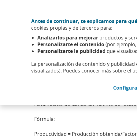
Ir al contenido central
Acción CABK (Abrir en ventana nueva)
Antes de continuar, te explicamos para qué
Sobre nosotros
cookies propias y de terceros para:
Caixabank (Ir a Inicio)
Analizarlos para mejorar
productos y serv
Personalizarte el contenido
(por ejemplo
Personalizarte la publicidad
que visualiza
La personalización de contenido y publicidad 
Productividad
visualizados). Puedes conocer más sobre el u
Configura
Es la relación entre la cantidad de producto
producción por factor utilizado (unidad de t
rendimiento utilizando un mínimo de recurs
Fórmula:
Productividad = Producción obtenida/Factor 