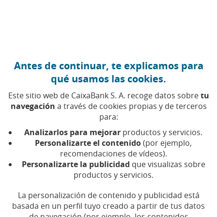
Ir al contenido central
Caixabank (Ir a Inicio)
Antes de continuar, te explicamos para
MREL
qué usamos las cookies.
Este sitio web de CaixaBank S. A. recoge datos sobre
tu
navegación
a través de cookies propias y de terceros
Iniciales de Minimum Required Eligible Liabilities o
para:
Mínimo Requerido de Pasivos Exigibles, hace
referencia al requerimiento regulatorio al que están
Analizarlos para mejorar
productos y servicios.
sujetos los bancos europeos y que tiene el objetivo
Personalizarte el contenido
(por ejemplo,
de absorber las pérdidas de una entidad financiera
recomendaciones de vídeos).
Personalizarte la publicidad
que visualizas sobre
en caso de resolución.
productos y servicios.
De manera coloquial, el llamado «colchón anticrisis»
La personalización de contenido y publicidad está
pretende garantizar que un banco cuente con
basada en un perfil tuyo creado a partir de tus datos
suficientes fondos propios y pasivos admisibles para
de navegación (por ejemplo, los contenidos