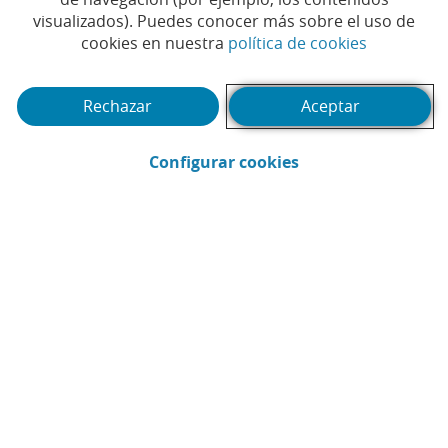
visualizados). Puedes conocer más sobre el uso de
Aplicando la MiFID, todos los inversores clasificados
(Abrir en 
cookies en nuestra
política de cookies
en una misma categoría cuentan con la misma
protección, ya sea actuando en su país como en otro
Rechazar
Aceptar
país miembro.
(Abrir en ventana 
Configurar cookies
Te puede interesar