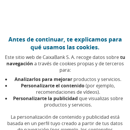
Ir al contenido central
Caixabank (Ir a Inicio)
Antes de continuar, te explicamos para
MiFID
qué usamos las cookies.
Este sitio web de CaixaBank S. A. recoge datos sobre
tu
navegación
a través de cookies propias y de terceros
Acrónimo de Market in Financial Instruments
para:
Directive, es la directiva de la Unión Europea sobre
instrumentos financieros que establece un marco
Analizarlos para mejorar
productos y servicios.
regulatorio europeo homogéneo de los mercados
Personalizarte el contenido
(por ejemplo,
financieros de los miembros de la Unión Europea y
recomendaciones de vídeos).
Personalizarte la publicidad
que visualizas sobre
otros estados del Área Económica Europea. Los
productos y servicios.
objetivos de dicha directiva son los de mejorar la
transparencia y eficacia de los mercados, así como
La personalización de contenido y publicidad está
aumentar la competencia entre entidades y reforzar
basada en un perfil tuyo creado a partir de tus datos
la protección al inversor.
de navegación (por ejemplo, los contenidos