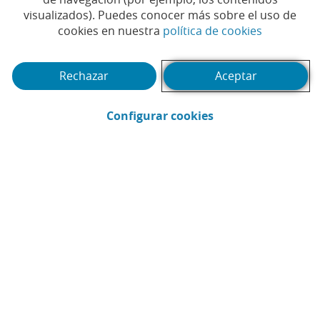
visualizados). Puedes conocer más sobre el uso de
(Abrir en 
cookies en nuestra
política de cookies
Te puede interesar
Rechazar
Aceptar
(Abrir en ventana 
Configurar cookies
Webinar
Pód
1
2
3
4
5