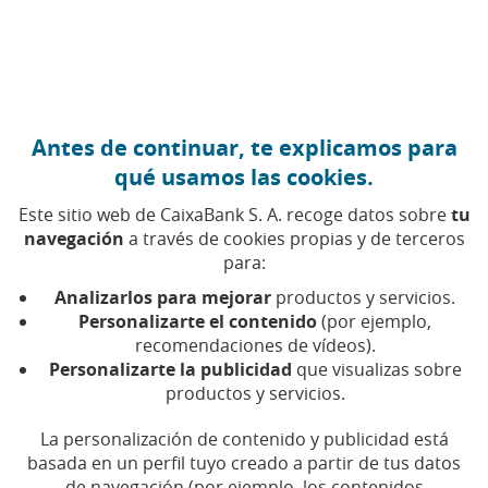
Ir al contenido central
Caixabank (Ir a Inicio)
Antes de continuar, te explicamos para
Fondos propios
qué usamos las cookies.
Este sitio web de CaixaBank S. A. recoge datos sobre
tu
navegación
a través de cookies propias y de terceros
Se trata de la parte del pasivo que se debe a la
para:
financiación propia. Incluye las aportaciones
realizadas por los socios, así como los beneficios
Analizarlos para mejorar
productos y servicios.
generados y no distribuidos.
Personalizarte el contenido
(por ejemplo,
recomendaciones de vídeos).
Personalizarte la publicidad
que visualizas sobre
Forman parte de los fondos propios; el capital social,
productos y servicios.
las reservas y los resultados de ejercicios anteriores.
La personalización de contenido y publicidad está
basada en un perfil tuyo creado a partir de tus datos
de navegación (por ejemplo, los contenidos