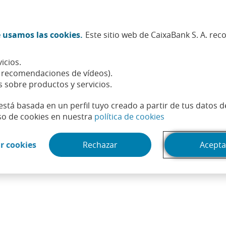
Twitter (Abrir en ventana nueva)
Facebook (Abrir en ventana n
Instagram (Abrir en venta
Linkedin (Abrir en ve
Youtube (Abrir e
Spotify (Abri
TikTok (
What
 usamos las cookies.
Este sitio web de CaixaBank S. A. re
Sostenibilidad
Accionistas e inversores
Personas
icios.
, recomendaciones de vídeos).
s sobre productos y servicios.
está basada en un perfil tuyo creado a partir de tus datos 
(Abrir en venta
so de cookies en nuestra
política de cookies
(Abrir en ventana nueva)
r cookies
Rechazar
Acepta
Estado frente a particulares y otros países. Con dicha deud
ncurrido una administración. Habitualmente, dicha financiaci