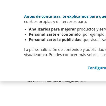
Ir al contenido central
Acción CABK (Abrir en ventana nueva)
Antes de continuar, te explicamos para qué
Sobre nosotros
cookies propias y de terceros para:
Caixabank (Ir a Inicio)
Analizarlos para mejorar
productos y serv
Personalizarte el contenido
(por ejemplo
Personalizarte la publicidad
que visualiza
La personalización de contenido y publicidad 
Deuda pública
visualizados). Puedes conocer más sobre el u
Configura
Hace referencia a la deuda que mantiene un 
que cubrir el déficit público en el que ha i
del tesoro, bonos u obligaciones.