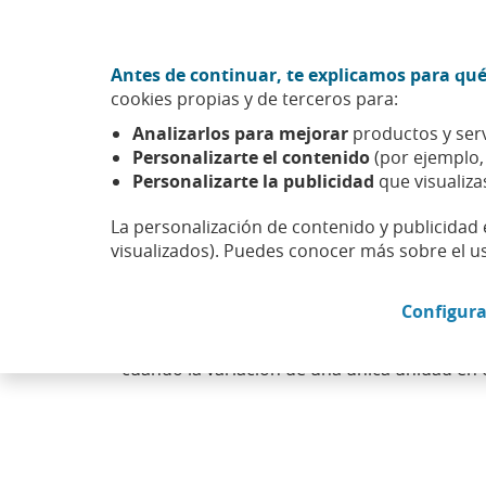
Ir al contenido central
Acción CABK (Abrir en ventana nueva)
Antes de continuar, te explicamos para qué
Sobre nosotros
cookies propias y de terceros para:
Caixabank (Ir a Inicio)
Analizarlos para mejorar
productos y serv
Personalizarte el contenido
(por ejemplo
Personalizarte la publicidad
que visualiza
La personalización de contenido y publicidad 
Contrasplit
visualizados). Puedes conocer más sobre el u
Configura
Operación opuesta al split. En este caso se
objetivo es dar como resultado un menor nú
cuando la variación de una única unidad en 