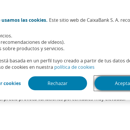
Twitter (Abrir en ventana nueva)
Facebook (Abrir en ventana n
Instagram (Abrir en venta
Linkedin (Abrir en ve
Youtube (Abrir e
Spotify (Abri
TikTok (
What
 usamos las cookies.
Este sitio web de CaixaBank S. A. re
Sostenibilidad
Accionistas e inversores
Personas
icios.
, recomendaciones de vídeos).
s sobre productos y servicios.
está basada en un perfil tuyo creado a partir de tus datos 
(Abrir en venta
so de cookies en nuestra
política de cookies
(Abrir en ventana nueva)
r cookies
Rechazar
Acepta
 reduce el número de acciones, aumentando el valor nominal 
mero de acciones con un valor nominal mayor. De esta man
el precio provoca variaciones porcentuales muy elevadas.