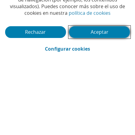
visualizados). Puedes conocer más sobre el uso de
(Abrir en 
cookies en nuestra
política de cookies
Te puede interesar
Rechazar
Aceptar
(Abrir en ventana 
Configurar cookies
Webinar
Pód
1
2
3
4
5