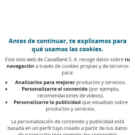
Ir al contenido central
Caixabank (Ir a Inicio)
Antes de continuar, te explicamos para
Capital social
qué usamos las cookies.
Este sitio web de CaixaBank S. A. recoge datos sobre
tu
navegación
a través de cookies propias y de terceros
Hace referencia al conjunto de aportaciones que los
para:
socios han hecho a la empresa. Este capital social es
el aporte inicial necesario para poner en
Analizarlos para mejorar
productos y servicios.
funcionamiento la empresa. Puede ser dinerario o en
Personalizarte el contenido
(por ejemplo,
especie. En caso de tratarse del último tipo, deberá
recomendaciones de vídeos).
Personalizarte la publicidad
que visualizas sobre
hacerse una valoración para medir el valor de dicha
productos y servicios.
aportación.
La personalización de contenido y publicidad está
basada en un perfil tuyo creado a partir de tus datos
de navegación (por ejemplo, los contenidos