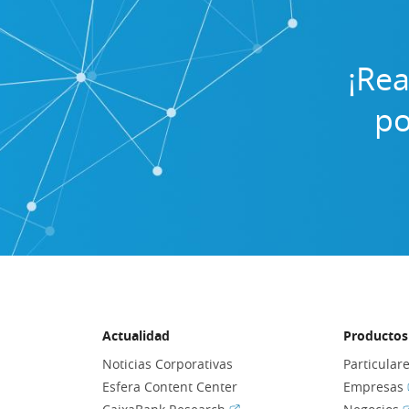
¡Rea
po
Actualidad
Productos 
Noticias Corporativas
Particular
Esfera Content Center
Empresas
(Abrir en ventana nueva)
(