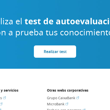
liza el
test de autoevaluac
n a prueba tus conocimient
Realizar test
y servicios
Otras webs corporativas
(Abrir en ventana nueva)
(Abrir en ventana nu
es
Grupo CaixaBank
(Abrir en ventana nueva)
(Abrir en ventana nueva)
MicroBank
Abrir en ventana nueva)
(Abrir en ventan