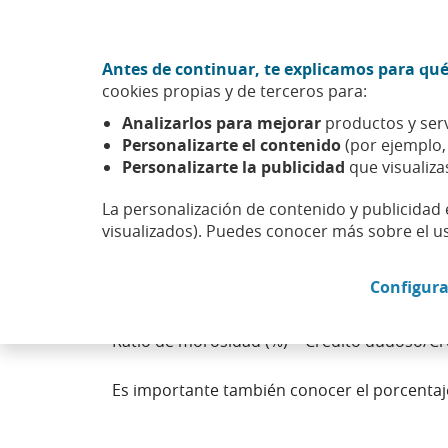
Ir al contenido central
Acción CABK (Abrir en ventana nueva)
Antes de continuar, te explicamos para qué
Sobre nosotros
cookies propias y de terceros para:
Caixabank (Ir a Inicio)
Analizarlos para mejorar
productos y serv
Personalizarte el contenido
(por ejemplo
Personalizarte la publicidad
que visualiza
La personalización de contenido y publicidad 
Calidad crediticia
visualizados). Puedes conocer más sobre el u
Configura
Está relacionada con el volumen de crédito 
Ratio de morosidad (%) = Crédito dudoso/Cré
Es importante también conocer el porcentaj