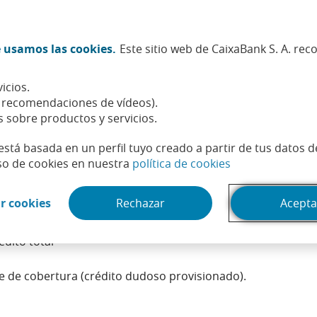
Twitter (Abrir en ventana nueva)
Facebook (Abrir en ventana n
Instagram (Abrir en venta
Linkedin (Abrir en ve
Youtube (Abrir e
Spotify (Abri
TikTok (
What
 usamos las cookies.
Este sitio web de CaixaBank S. A. re
Sostenibilidad
Accionistas e inversores
Personas
icios.
, recomendaciones de vídeos).
s sobre productos y servicios.
está basada en un perfil tuyo creado a partir de tus datos 
(Abrir en venta
so de cookies en nuestra
política de cookies
(Abrir en ventana nueva)
r cookies
Rechazar
Acepta
dudoso de una entidad respecto al crédito total. Una medid
dito total
e de cobertura (crédito dudoso provisionado).