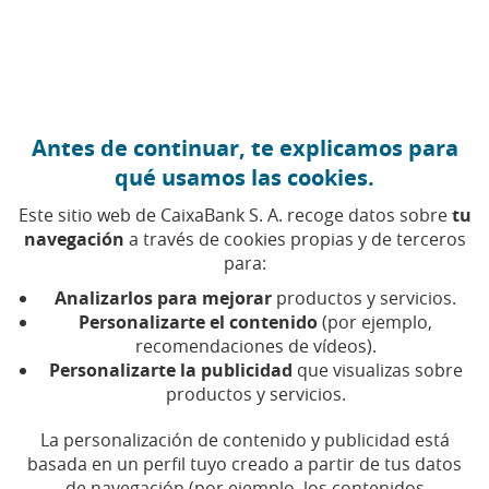
Ir al contenido central
Caixabank (Ir a Inicio)
Antes de continuar, te explicamos para
Intervenciones en la Junta
qué usamos las cookies.
Este sitio web de CaixaBank S. A. recoge datos sobre
tu
navegación
a través de cookies propias y de terceros
Durante la Junta General es habitual que:
para:
El presidente exponga la situación general de la
Analizarlos para mejorar
productos y servicios.
sociedad.
Personalizarte el contenido
(por ejemplo,
recomendaciones de vídeos).
El consejero delegado explique la gestión realizada
Personalizarte la publicidad
que visualizas sobre
y las cuentas anuales.
productos y servicios.
La personalización de contenido y publicidad está
El secretario del Consejo modere el desarrollo de
basada en un perfil tuyo creado a partir de tus datos
la reunión.
de navegación (por ejemplo, los contenidos