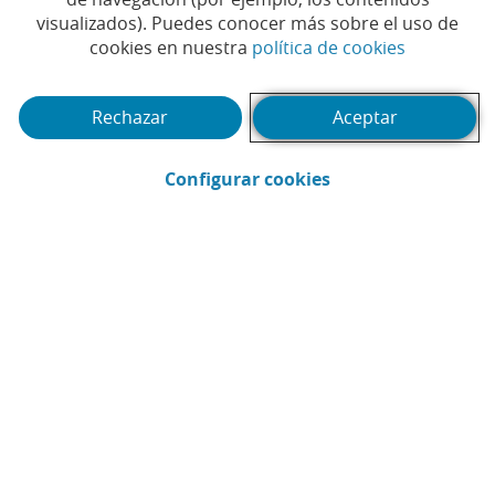
Asimismo, se reserva un turno para que los
visualizados). Puedes conocer más sobre el uso de
accionistas puedan formular ruegos y preguntas.
(Abrir en 
cookies en nuestra
política de cookies
Rechazar
Aceptar
(Abrir en ventana 
Configurar cookies
Te puede interesar
Webinar
Pód