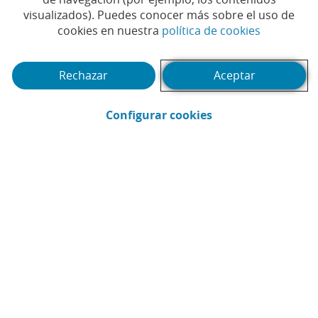
visualizados). Puedes conocer más sobre el uso de
(Abrir en 
cookies en nuestra
política de cookies
Te puede interesar
Rechazar
Aceptar
(Abrir en ventana 
Configurar cookies
Webinar
Pód
1
2
3
4
5