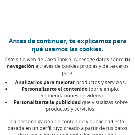
Ir al contenido central
Caixabank (Ir a Inicio)
Antes de continuar, te explicamos para
Delegación de voto
qué usamos las cookies.
Este sitio web de CaixaBank S. A. recoge datos sobre
tu
navegación
a través de cookies propias y de terceros
La delegación de voto es el mecanismo por el cual un
para:
accionista autoriza a otra persona para votar en su
nombre en la Junta General.
Analizarlos para mejorar
productos y servicios.
Personalizarte el contenido
(por ejemplo,
Es un derecho político del accionista para participar
recomendaciones de vídeos).
Personalizarte la publicidad
que visualizas sobre
sin estar presente, asegurando que su voto se emite
productos y servicios.
conforme a sus instrucciones y puede formalizarse
por escrito o por medios electrónicos.
La personalización de contenido y publicidad está
basada en un perfil tuyo creado a partir de tus datos
de navegación (por ejemplo, los contenidos