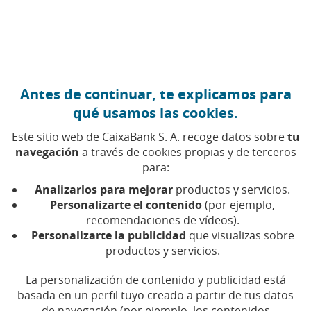
Ir al contenido central
Caixabank (Ir a Inicio)
Antes de continuar, te explicamos para
qué usamos las cookies.
Este sitio web de CaixaBank S. A. recoge datos sobre
tu
navegación
a través de cookies propias y de terceros
para:
Analizarlos para mejorar
productos y servicios.
Personalizarte el contenido
(por ejemplo,
recomendaciones de vídeos).
Semana Santa y escapadas –
Personalizarte la publicidad
que visualizas sobre
productos y servicios.
Presupuesto
La personalización de contenido y publicidad está
basada en un perfil tuyo creado a partir de tus datos
Cristian Delgado
de navegación (por ejemplo, los contenidos