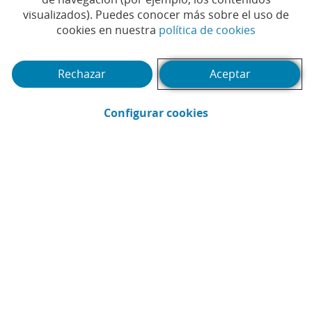
visualizados). Puedes conocer más sobre el uso de
(Abrir en 
cookies en nuestra
política de cookies
Rechazar
Aceptar
(Abrir en ventana 
Configurar cookies
Llega la época de hacer una pequeña
escapada, pero para lograr que sea un