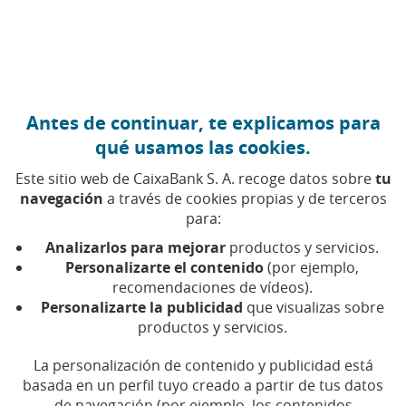
Ir al contenido central
CaixaBank (Ir a Inicio)
Antes de continuar, te explicamos para
qué usamos las cookies.
Este sitio web de CaixaBank S. A. recoge datos sobre
tu
navegación
a través de cookies propias y de terceros
para:
Analizarlos para mejorar
productos y servicios.
Personalizarte el contenido
(por ejemplo,
recomendaciones de vídeos).
Personalizarte la publicidad
que visualizas sobre
Presentación de Resultados 1S 2026
productos y servicios.
El 'método de las cuatro huchas' para
La personalización de contenido y publicidad está
Creemos en el baloncesto: Mundial
enseñar a tus hijos a ahorrar este
basada en un perfil tuyo creado a partir de tus datos
Femenino de Berlín 2026
verano
Accede a la documentación
de navegación (por ejemplo, los contenidos