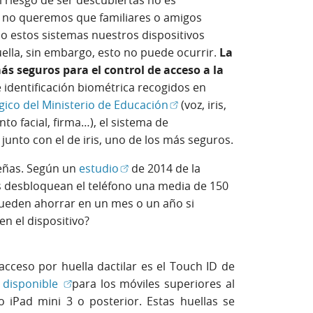
 riesgo de ser descubiertas no es
, no queremos que familiares o amigos
o estos sistemas nuestros dispositivos
ella, sin embargo, esto no puede ocurrir.
La
ás seguros para el control de acceso a la
e identificación biométrica recogidos en
(Abrir en ventana nueva)
ico del Ministerio de Educación
(voz, iris,
o facial, firma…), el sistema de
, junto con el de iris, uno de los más seguros.
(Abrir en ventana nueva)
señas. Según un
estudio
de 2014 de la
s desbloquean el teléfono una media de 150
pueden ahorrar en un mes o un año si
n el dispositivo?
cceso por huella dactilar es el Touch ID de
en ventana nueva)
(Abrir en ventana nueva)
á
disponible
para los móviles superiores al
o iPad mini 3 o posterior. Estas huellas se