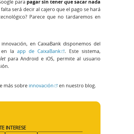
 Google para
pagar sin tener que sacar nada
 falta será decir al cajero que el pago se hará
 tecnológico? Parece que no tardaremos en
a innovación, en CaixaBank disponemos del
(Abrir en ventana nueva)
r en la
app de CaixaBank
. Este sistema,
let
para Android e iOS, permite al usuario
sión.
(Abrir en ventana nueva)
ee más sobre
innovación
en nuestro blog.
TE INTERESE