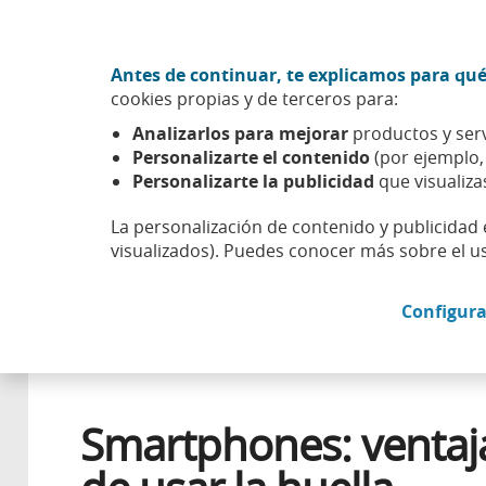
Ir al contenido central
Acción CABK (Abrir en ventana nueva)
Antes de continuar, te explicamos para qué
Sobre nosotros
cookies propias y de terceros para:
Caixabank (Ir a Inicio)
Analizarlos para mejorar
productos y serv
Esfera
Innovación
Transformación
Smartphones: ven
Personalizarte el contenido
(por ejemplo
Personalizarte la publicidad
que visualiza
La personalización de contenido y publicidad 
visualizados). Puedes conocer más sobre el u
27 ABRIL 2016
Configura
Smartphones: ventaj