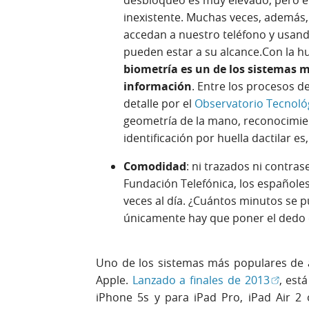
desbloqueo es muy elevado, pero el
inexistente. Muchas veces, además
accedan a nuestro teléfono y usand
pueden estar a su alcance.Con la hu
biometría es un de los sistemas m
información
. Entre los procesos d
detalle por el
Observatorio Tecnológ
geometría de la mano, reconocimient
identificación por huella dactilar es
Comodidad
: ni trazados ni contra
Fundación Telefónica, los españole
veces al día. ¿Cuántos minutos se 
únicamente hay que poner el dedo e
Uno de los sistemas más populares de a
(Abrir 
Apple.
Lanzado a finales de 2013
, est
iPhone 5s y para iPad Pro, iPad Air 2 