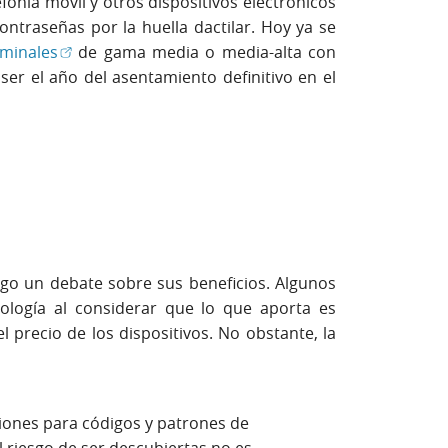
fonía móvil y otros dispositivos electrónicos
ntraseñas por la huella dactilar. Hoy ya se
(Abrir en ventana nueva)
rminales
de gama media o media-alta con
ser el año del asentamiento definitivo en el
igo un debate sobre sus beneficios. Algunos
ología al considerar que lo que aporta es
 precio de los dispositivos. No obstante, la
iones para códigos y patrones de