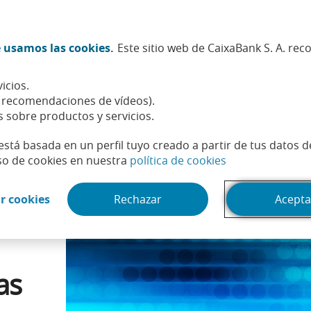
Twitter (Abrir en ventana nueva)
Facebook (Abrir en ventana n
Instagram (Abrir en venta
Linkedin (Abrir en ve
Youtube (Abrir e
Spotify (Abri
TikTok (
What
 usamos las cookies.
Este sitio web de CaixaBank S. A. re
Sostenibilidad
Accionistas e inversores
Personas
icios.
tajas de usar la huella dactilar
, recomendaciones de vídeos).
s sobre productos y servicios.
está basada en un perfil tuyo creado a partir de tus datos 
(Abrir en venta
so de cookies en nuestra
política de cookies
(Abrir en ventana nueva)
r cookies
Rechazar
Acepta
as