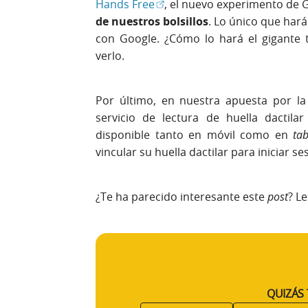
(Abrir en ventana nueva)
Hands Free
, el nuevo experimento de
de nuestros bolsillos
. Lo único que hará
con Google. ¿Cómo lo hará el gigante
verlo.
Por último, en nuestra apuesta por l
servicio de lectura de huella dactila
disponible tanto en móvil como en
tab
vincular su huella dactilar para iniciar se
¿Te ha parecido interesante este
post
? L
QUIZÁS 