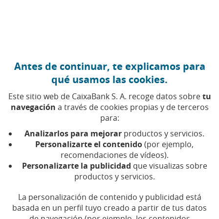
Ir al contenido central
Caixabank (Ir a Inicio)
Antes de continuar, te explicamos para
7 JUNIO 2016
qué usamos las cookies.
Chatbots, un nuevo paso
Este sitio web de CaixaBank S. A. recoge datos sobre
tu
hacia la inteligencia
navegación
a través de cookies propias y de terceros
para:
artificial
Analizarlos para mejorar
productos y servicios.
Personalizarte el contenido
(por ejemplo,
recomendaciones de vídeos).
Tiempo de lectura | 5 min.
Personalizarte la publicidad
que visualizas sobre
productos y servicios.
La personalización de contenido y publicidad está
basada en un perfil tuyo creado a partir de tus datos
de navegación (por ejemplo, los contenidos