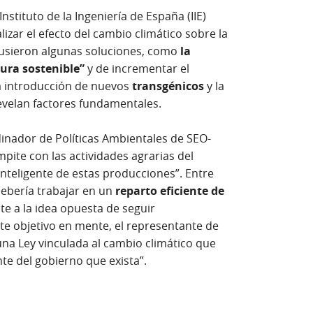
 en ventana nueva)
 Instituto de la Ingeniería de España (IIE)
izar el efecto del cambio climático sobre la
opusieron algunas soluciones, como
la
tura sostenible”
y de incrementar el
la introducción de nuevos
transgénicos
y la
evelan factores fundamentales.
dinador de Políticas Ambientales de SEO-
mpite con las actividades agrarias del
nteligente de estas producciones”. Entre
debería trabajar en un
reparto eficiente de
nte a la idea opuesta de seguir
e objetivo en mente, el representante de
una Ley vinculada al cambio climático que
te del gobierno que exista”.