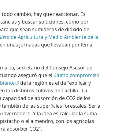
 todo cambio, hay que reaccionar. Es
stancias y buscar soluciones, como por
 para que sean sumideros de dióxido de
llera
de Agricultura y Medio Ambiente de la
rir en ventana nueva)
 en unas jornadas que llevaban por lema
amarta, secretario del Consejo Asesor de
, cuando aseguró que el
último compromiso
(Abrir en ventana nueva)
biente
de la región es el de “explicar y
 los distintos cultivos de Castilla - La
la capacidad de absorción de CO2 de los
y también de las superficies forestales. Sería
 invernadero. Y la idea es calcular la suma
l pistacho o el almendro, con los agrícolas
ara absorber CO2”.