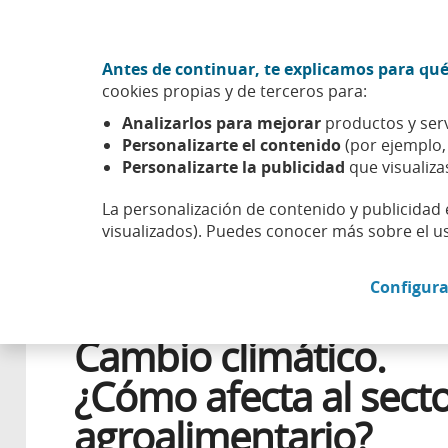
Ir al contenido central
Acción CABK (Abrir en ventana nueva)
Antes de continuar, te explicamos para qué
Sobre nosotros
cookies propias y de terceros para:
Caixabank (Ir a Inicio)
Analizarlos para mejorar
productos y serv
Esfera
Compromiso
Planeta
Cambio climático. ¿Có
Personalizarte el contenido
(por ejemplo
Personalizarte la publicidad
que visualiza
La personalización de contenido y publicidad 
visualizados). Puedes conocer más sobre el u
14 DICIEMBRE 2017
Configura
Cambio climático.
¿Cómo afecta al sect
agroalimentario?