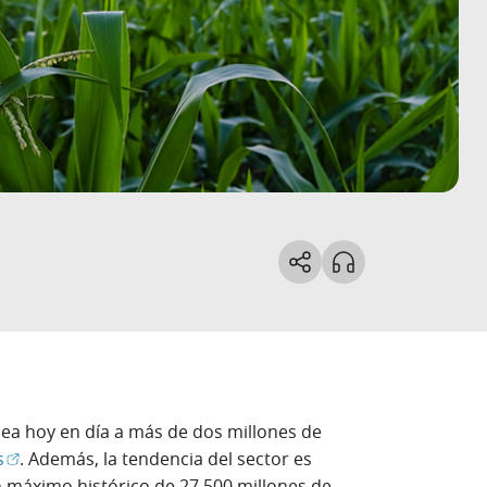
a hoy en día a más de dos millones de
(Abrir en ventana nueva)
s
. Además, la tendencia del sector es
n máximo histórico de 27.500 millones de