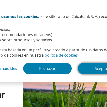
Twitter (Abrir en ventana nueva)
Facebook (Abrir en ventana n
Instagram (Abrir en venta
Linkedin (Abrir en ve
Youtube (Abrir e
Spotify (Abri
TikTok (
What
 usamos las cookies.
Este sitio web de CaixaBank S. A. re
Sostenibilidad
Accionistas e inversores
Personas
icios.
mo afecta al sector agroalimentario?
, recomendaciones de vídeos).
s sobre productos y servicios.
está basada en un perfil tuyo creado a partir de tus datos 
(Abrir en venta
so de cookies en nuestra
política de cookies
(Abrir en ventana nueva)
r cookies
Rechazar
Acepta
or