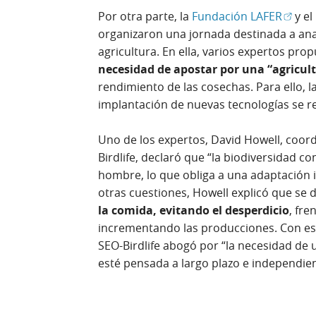
(Abrir
Por otra parte, la
Fundación LAFER
y el
organizaron una jornada destinada a anal
agricultura. En ella, varios expertos pr
necesidad de apostar por una “agricul
rendimiento de las cosechas. Para ello, 
implantación de nuevas tecnologías se r
Uno de los expertos, David Howell, coor
Birdlife, declaró que “la biodiversidad co
hombre, lo que obliga a una adaptación i
otras cuestiones, Howell explicó que se 
la comida, evitando el desperdicio
, fre
incrementando las producciones. Con est
SEO-Birdlife abogó por “la necesidad de 
esté pensada a largo plazo e independien