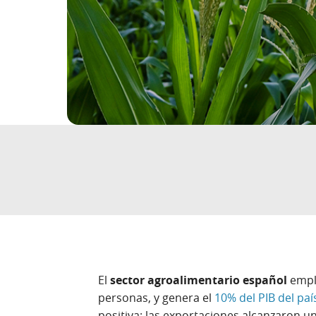
El
sector agroalimentario español
emple
personas, y genera el
10% del PIB del paí
positiva: las exportaciones alcanzaron u