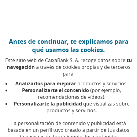
Ir al contenido central
Caixabank (Ir a Inicio)
Antes de continuar, te explicamos para
qué usamos las cookies.
Este sitio web de CaixaBank S. A. recoge datos sobre
tu
navegación
a través de cookies propias y de terceros
para:
20 DE JUNIO DE 2025, 10:30
H
|
7
MIN DE LECTURA
Analizarlos para mejorar
productos y servicios.
CORPORATIVO
EMPRENDIMIENTO Y EMPRESAS
Personalizarte el contenido
(por ejemplo,
INNOVACIÓN
SOSTENIBILIDAD
recomendaciones de vídeos).
NACIONAL
Personalizarte la publicidad
que visualizas sobre
productos y servicios.
Un proyecto para
La personalización de contenido y publicidad está
basada en un perfil tuyo creado a partir de tus datos
construir de manera
de navegación (por ejemplo, los contenidos