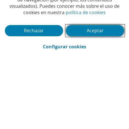
para evaluar si los Pulsos
visualizados). Puedes conocer más sobre el uso de
Eléctricos de Alto Voltaje
(Abrir en 
cookies en nuestra
política de cookies
inactivan el Anisakis en
Rechazar
Aceptar
pescado fresco en
procesos de flujo continuo
(Abrir en ventana 
Configurar cookies
#AGROBANK
#CAIXABANK
#NEGOCIO
|
|