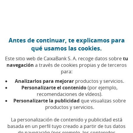
Ir al contenido central
Caixabank (Ir a Inicio)
Antes de continuar, te explicamos para
qué usamos las cookies.
Este sitio web de CaixaBank S. A. recoge datos sobre
tu
navegación
a través de cookies propias y de terceros
para:
08 DE MARZO DE 2024, 11:00
H
|
6
MIN DE LECTURA
Analizarlos para mejorar
productos y servicios.
CORPORATIVO
PRODUCTOS FINANCIEROS
Personalizarte el contenido
(por ejemplo,
NACIONAL
recomendaciones de vídeos).
Personalizarte la publicidad
que visualizas sobre
productos y servicios.
La Cátedra AgroBank de la
La personalización de contenido y publicidad está
UdL premia un proyecto
basada en un perfil tuyo creado a partir de tus datos
de navegación (por ejemplo, los contenidos