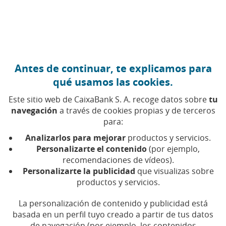
Ir al contenido central
Caixabank (Ir a Inicio)
Antes de continuar, te explicamos para
qué usamos las cookies.
Este sitio web de CaixaBank S. A. recoge datos sobre
tu
navegación
a través de cookies propias y de terceros
para:
21 DE MAYO DE 2021, 00:00
H
|
6
MIN DE LECTURA
Analizarlos para mejorar
productos y servicios.
CORPORATIVO
Personalizarte el contenido
(por ejemplo,
CASTILLA-LA MANCHA
GUADALAJARA
recomendaciones de vídeos).
Personalizarte la publicidad
que visualizas sobre
productos y servicios.
La alcarreña Gema Piñeiro
La personalización de contenido y publicidad está
gana la fase territorial del
basada en un perfil tuyo creado a partir de tus datos
de navegación (por ejemplo, los contenidos