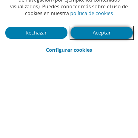
“Premio A Mujer
visualizados). Puedes conocer más sobre el uso de
Profesional Autónoma” en
(Abrir en 
cookies en nuestra
política de cookies
Castilla -La Mancha
Rechazar
Aceptar
#DIVERSIDAD
#MUJER EMPRESARIA
|
|
#NEGOCIO
#WENGAGE
|
(Abrir en ventana 
Configurar cookies