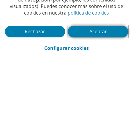
tecnología aplicada a los
visualizados). Puedes conocer más sobre el uso de
(Abrir en 
cookies en nuestra
política de cookies
servicios financieros
Rechazar
Aceptar
# LIDERAZGO
#CAIXABANK
|
|
#DIGITALIZACIÓN
#INNOVACIÓN
|
|
#TECNOLOGÍA
(Abrir en ventana 
Configurar cookies