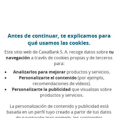
Ir al contenido central
Caixabank (Ir a Inicio)
Antes de continuar, te explicamos para
qué usamos las cookies.
Este sitio web de CaixaBank S. A. recoge datos sobre
tu
navegación
a través de cookies propias y de terceros
para:
10 DE JULIO DE 2023, 11:00
H
|
4
MIN DE LECTURA
Analizarlos para mejorar
productos y servicios.
INNOVACIÓN
NACIONAL
Personalizarte el contenido
(por ejemplo,
recomendaciones de vídeos).
Personalizarte la publicidad
que visualizas sobre
CaixaBank Tech refuerza
productos y servicios.
su equipo para alcanzar
La personalización de contenido y publicidad está
los 1.000 expertos en
basada en un perfil tuyo creado a partir de tus datos
de navegación (por ejemplo, los contenidos